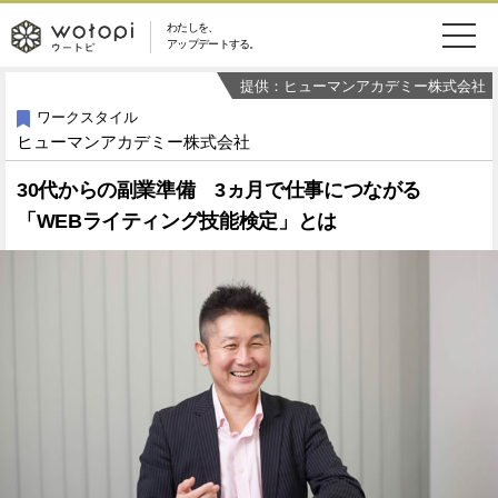
わたしを、
wotopi
アップデートする。
メ
提供：ヒューマンアカデミー株式会社
恋愛・結婚
旅・グルメ
-
ワークスタイル
ニ
ヒューマンアカデミー株式会社
美容・コスメ
妊娠・出産
ウ
ュ
30代からの副業準備 3ヵ月で仕事につながる
健康
ワークスタイル
ー
「WEBライティング技能検定」とは
ー
ライフスタイル
ファッション
ト
ソーシャル
SDGs
ピ
アイテム
検
索
ウートピとは？