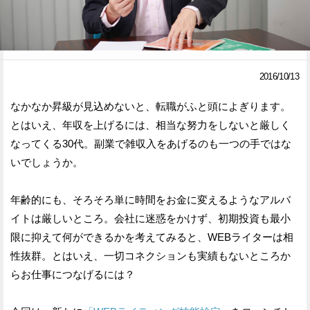
Facebook
Twitter
で
で
2016/10/13
シ
シ
ェ
ェ
なかなか昇級が見込めないと、転職がふと頭によぎります。
とはいえ、年収を上げるには、相当な努力をしないと厳しく
ア
ア
なってくる30代。副業で雑収入をあげるのも一つの手ではな
す
す
いでしょうか。
る
る
年齢的にも、そろそろ単に時間をお金に変えるようなアルバ
イトは厳しいところ。会社に迷惑をかけず、初期投資も最小
限に抑えて何ができるかを考えてみると、WEBライターは相
性抜群。とはいえ、一切コネクションも実績もないところか
らお仕事につなげるには？