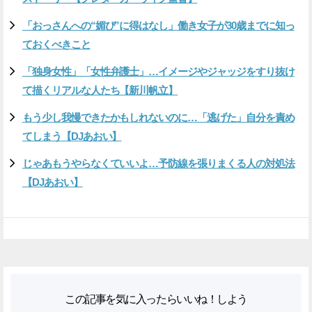
「おっさんへの“媚び”に得はなし」働き女子が30歳までに知っ
ておくべきこと
「独身女性」「女性弁護士」…イメージやジャッジをすり抜け
て描くリアルな人たち【新川帆立】
もう少し我慢できたかもしれないのに…「逃げた」自分を責め
てしまう【DJあおい】
じゃあもうやらなくていいよ…予防線を張りまくる人の対処法
【DJあおい】
この記事を気に入ったらいいね！しよう