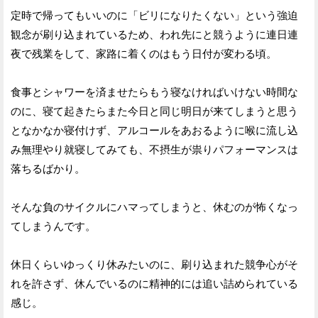
定時で帰ってもいいのに「ビリになりたくない」という強迫
観念が刷り込まれているため、われ先にと競うように連日連
夜で残業をして、家路に着くのはもう日付が変わる頃。
食事とシャワーを済ませたらもう寝なければいけない時間な
のに、寝て起きたらまた今日と同じ明日が来てしまうと思う
となかなか寝付けず、アルコールをあおるように喉に流し込
み無理やり就寝してみても、不摂生が祟りパフォーマンスは
落ちるばかり。
そんな負のサイクルにハマってしまうと、休むのが怖くなっ
てしまうんです。
休日くらいゆっくり休みたいのに、刷り込まれた競争心がそ
れを許さず、休んでいるのに精神的には追い詰められている
感じ。