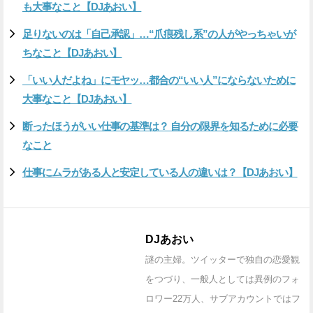
も大事なこと【DJあおい】
足りないのは「自己承認」…“爪痕残し系”の人がやっちゃいが
ちなこと【DJあおい】
「いい人だよね」にモヤッ…都合の“いい人”にならないために
大事なこと【DJあおい】
断ったほうがいい仕事の基準は？ 自分の限界を知るために必要
なこと
仕事にムラがある人と安定している人の違いは？【DJあおい】
DJあおい
謎の主婦。ツイッターで独自の恋愛観
をつづり、一般人としては異例のフォ
ロワー22万人、サブアカウントではフ