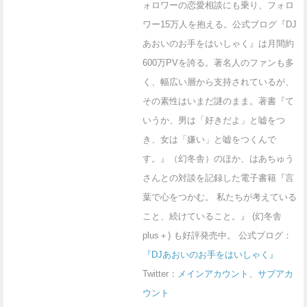
ォロワーの恋愛相談にも乗り、フォロ
ワー15万人を抱える。公式ブログ『DJ
あおいのお手をはいしゃく』は月間約
600万PVを誇る。著名人のファンも多
く、幅広い層から支持されているが、
その素性はいまだ謎のまま。著書『て
いうか、男は「好きだよ」と嘘をつ
き、女は「嫌い」と嘘をつくんで
す。』（幻冬舎）のほか、はあちゅう
さんとの対談を記録した電子書籍『言
葉で心をつかむ。 私たちが考えている
こと、続けていること。』 (幻冬舎
plus＋) も好評発売中。 公式ブログ：
『DJあおいのお手をはいしゃく』
Twitter：
メインアカウント
、
サブアカ
ウント