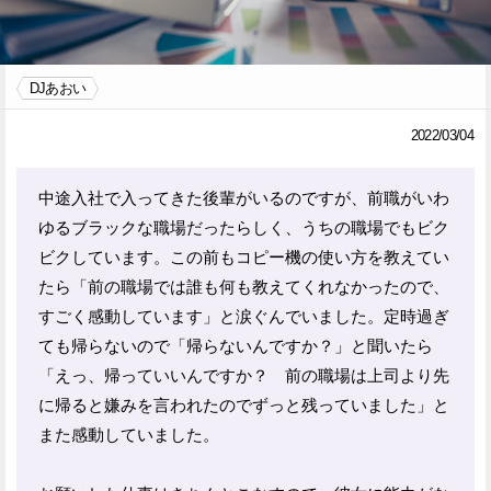
Facebook
Twitter
DJあおい
で
で
シ
シ
2022/03/04
ェ
ェ
中途入社で入ってきた後輩がいるのですが、前職がいわ
ア
ア
ゆるブラックな職場だったらしく、うちの職場でもビク
す
す
ビクしています。この前もコピー機の使い方を教えてい
る
る
たら「前の職場では誰も何も教えてくれなかったので、
すごく感動しています」と涙ぐんでいました。定時過ぎ
ても帰らないので「帰らないんですか？」と聞いたら
「えっ、帰っていいんですか？ 前の職場は上司より先
に帰ると嫌みを言われたのでずっと残っていました」と
また感動していました。