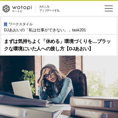
わたしを、
wotopi
アップデートする。
メ
恋愛・結婚
旅・グルメ
-
ワークスタイル
DJあおいの「私は仕事ができない。」task201
ニ
美容・コスメ
妊娠・出産
ウ
ュ
まずは気持ちよく「休める」環境づくりを…ブラッ
クな環境にいた人への接し方【DJあおい】
健康
ワークスタイル
ー
ー
ライフスタイル
ファッション
ト
ソーシャル
SDGs
ピ
アイテム
検
索
ウートピとは？