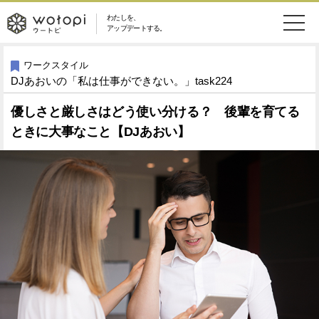
わたしを、
wotopi
アップデートする。
メ
恋愛・結婚
旅・グルメ
-
ワークスタイル
DJあおいの「私は仕事ができない。」task224
ニ
美容・コスメ
妊娠・出産
ウ
ュ
優しさと厳しさはどう使い分ける？ 後輩を育てる
ときに大事なこと【DJあおい】
健康
ワークスタイル
ー
ー
ライフスタイル
ファッション
ト
ソーシャル
SDGs
ピ
アイテム
検
索
ウートピとは？