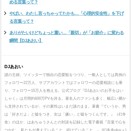
める言葉って？
やばい、わたし言っちゃってたかも…「心理的安全性」を下げ
る言葉って？
ありがたいけどちょっと重い…「親切」が「お節介」に変わる
瞬間【DJあおい】
DJあおい
謎の主婦。ツイッターで独自の恋愛観をつづり、一般人としては異例の
フォロワー22万人、サブアカウントではフォロワーの恋愛相談にも乗
り、フォロワー15万人を抱える。公式ブログ『DJあおいのお手をはい
しゃく』は月間約600万PVを誇る。著名人のファンも多く、幅広い層か
ら支持されているが、その素性はいまだ謎のまま。著書『ていうか、男
は「好きだよ」と嘘をつき、女は「嫌い」と嘘をつくんです。』（幻冬
舎）のほか、はあちゅうさんとの対談を記録した電子書籍『言葉で心を
つかむ。 私たちが考えていること、続けていること。』 (幻冬舎plus＋)