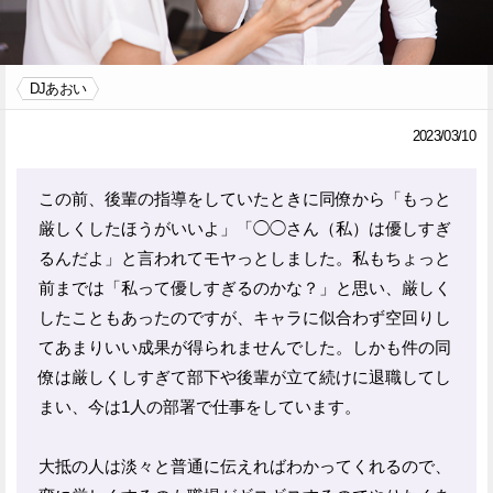
Facebook
Twitter
DJあおい
で
で
シ
シ
2023/03/10
ェ
ェ
この前、後輩の指導をしていたときに同僚から「もっと
ア
ア
厳しくしたほうがいいよ」「◯◯さん（私）は優しすぎ
す
す
るんだよ」と言われてモヤっとしました。私もちょっと
る
る
前までは「私って優しすぎるのかな？」と思い、厳しく
したこともあったのですが、キャラに似合わず空回りし
てあまりいい成果が得られませんでした。しかも件の同
僚は厳しくしすぎて部下や後輩が立て続けに退職してし
まい、今は1人の部署で仕事をしています。
大抵の人は淡々と普通に伝えればわかってくれるので、