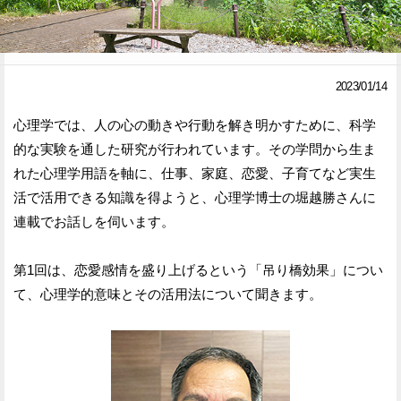
Facebook
Twitter
で
で
2023/01/14
シ
シ
心理学では、人の心の動きや行動を解き明かすために、科学
ェ
ェ
的な実験を通した研究が行われています。その学問から生ま
ア
ア
れた心理学用語を軸に、仕事、家庭、恋愛、子育てなど実生
活で活用できる知識を得ようと、心理学博士の堀越勝さんに
す
す
連載でお話しを伺います。
る
る
第1回は、恋愛感情を盛り上げるという「吊り橋効果」につい
て、心理学的意味とその活用法について聞きます。