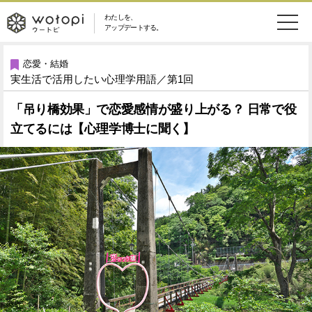
わたしを、
wotopi
アップデートする。
メ
恋愛・結婚
旅・グルメ
-
恋愛・結婚
実生活で活用したい心理学用語／第1回
ニ
美容・コスメ
妊娠・出産
ウ
ュ
「吊り橋効果」で恋愛感情が盛り上がる？ 日常で役
立てるには【心理学博士に聞く】
健康
ワークスタイル
ー
ー
ライフスタイル
ファッション
ト
ソーシャル
SDGs
ピ
アイテム
検
索
ウートピとは？