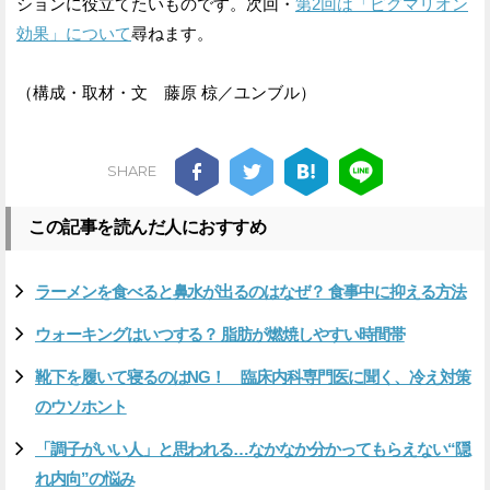
ションに役立てたいものです。次回・
第2回は「ピグマリオン
効果」について
尋ねます。
（構成・取材・文 藤原 椋／ユンブル）
SHARE
この記事を読んだ人におすすめ
ラーメンを食べると鼻水が出るのはなぜ？ 食事中に抑える方法
ウォーキングはいつする？ 脂肪が燃焼しやすい時間帯
靴下を履いて寝るのはNG！ 臨床内科専門医に聞く、冷え対策
のウソホント
「調子がいい人」と思われる…なかなか分かってもらえない“隠
れ内向”の悩み