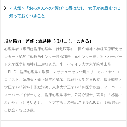
＜人気＞「おっさんへの“媚び”に得はなし」女子が30歳までに
知っておくべきこと
取材協力・監修：堀越勝（ほりこし・まさる）
心理学者（専門は臨床心理学・行動医学）。国立精神・神経医療研究セ
ンター・認知行動療法センター特命部長、元センター長。米・ハーバー
ド大学医学部精神科上席研究員。米・バイオラ大学大学院博士号
（Ph.D：臨床心理学）取得。マサチューセッツ州クリニカル・サイコ
ロジスト。法務省・矯正研究所講師。武蔵野大学客員教授。慶應義塾大
学医学部精神科非常勤講師。東京大学医学部精神医学教室ティーパー・
スーパーバイザーなど。臨床心理学博士。公認心理士。著書に「感情の
みかた」（いきいき）、「ケアする人の対話スキルABCD」（看護協会
出版会）など多数。