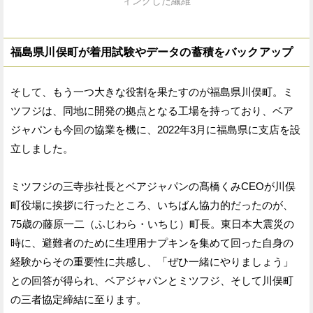
ィングした繊維
福島県川俣町が着用試験やデータの蓄積をバックアップ
そして、もう一つ大きな役割を果たすのが福島県川俣町。ミ
ツフジは、同地に開発の拠点となる工場を持っており、ベア
ジャパンも今回の協業を機に、2022年3月に福島県に支店を設
立しました。
ミツフジの三寺歩社長とベアジャパンの髙橋くみCEOが川俣
町役場に挨拶に行ったところ、いちばん協力的だったのが、
75歳の藤原一二（ふじわら・いちじ）町長。東日本大震災の
時に、避難者のために生理用ナプキンを集めて回った自身の
経験からその重要性に共感し、「ぜひ一緒にやりましょう」
との回答が得られ、ベアジャパンとミツフジ、そして川俣町
の三者協定締結に至ります。