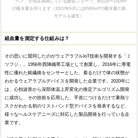
「ベア」が現在展開している吸収ショーツ。約125〜150ml*
の吸水量を誇ります（2022年6月には約60ml*の吸水量の新
モデルも誕生）
経血量を測定する仕組みは？
その思いに賛同したのがウェアラブルIoT技術を開発する「ミ
ツフジ」。1956年西陣織帯工場として創業し、2016年に導電
性に優れた銀繊維をセンサーとした、着るだけで体の状態が
わかるウェアラブルデバイスを開発した企業です。2020年に
は、心拍波形から深部体温上昇変化の推定アルゴリズム開発
に成功し、その技術を応用した、手首につけるだけで暑熱リ
スクがわかる初のリストバンド型デバイスを発表するなど、
様々なヘルスケアニーズに対応した製品開発を行っている企
業です。