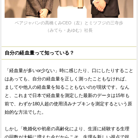
ベアジャパンの髙橋くみCEO（左）とミツフジの三寺歩
（みてら・あゆむ）社長
自分の経血量って知っている？
「経血量が多いor少ない」時に感じたり、口にしたりすること
はあっても、自分の経血量を正しく測ったこともなければ、
ましてや他人の経血量を知ることもないのが現状です。なん
と、これまで日本で経血量を測定した最新のデータは15年も
前で、わずか180人超の使用済みナプキンを測定するという原
始的な方法でした。
しかし「晩婚化や初産の高齢化により、生涯に経験する生理
の回数が大幅に増えた今だからこそ、生理を新しい視点で捉