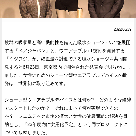
Facebook
Twitter
で
で
2022/06/29
シ
シ
抜群の吸収量と高い機能性を備えた吸水ショーツ“ベア”を展開
ェ
ェ
する「ベアジャパン」と、ウエアラブルIoT技術を開発する
ア
ア
「ミツフジ」が、経血量を計測できる吸水ショーツを共同開
発すると6月23日、東京都内で開催された発表会で明らかにし
す
す
ました。女性のためのショーツ型ウエアラブルデバイスの開
る
る
発は、世界初の取り組みです。
ショーツ型ウエアラブルデバイスとは何か? どのような経緯
でスタートしたのか？ それによって何が実現できるの
か？ フェムテック市場の拡大と女性の健康課題の解決を目
的とし、「23年度内に実用化予定」という同プロジェクトに
ついて取材しました。