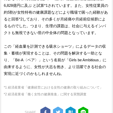
6,828億円に及ぶ と試算*1されています。また、女性従業員の
約5割が女性特有の健康課題などにより職場で困った経験があ
ると回答*2しており、その多くが月経痛や月経前症候群によ
るものでした。つまり、生理の課題は、社会に与えるインパ
クトも無視できない世の中全体の問題となっています。
この「経血量を計測できる吸水ショーツ」によるデータの収
集・蓄積が実現することは、その問題を解決する一助とな
り、「Bé-A〈ベア〉」という名前が「Girls be Ambitious」に
由来するように、女性が大志を抱き、より活躍できる社会の
実現に近づくのかもしれませんね。
*1 経済産業省「健康経営における女性の健康の取り組みについて」
*2 経済産業省「働く女性の健康推進」に関する実態調査
SHARE