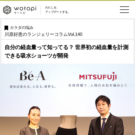
わたしを、
wotopi
アップデートする。
メ
恋愛・結婚
旅・グルメ
-
カラダの悩み
川原好恵のランジェリーコラムVol.140
ニ
美容・コスメ
妊娠・出産
ウ
ュ
自分の経血量って知ってる？ 世界初の経血量を計測
できる吸水ショーツが開発
健康
ワークスタイル
ー
ー
ライフスタイル
ファッション
ト
ソーシャル
SDGs
ピ
アイテム
検
索
ウートピとは？