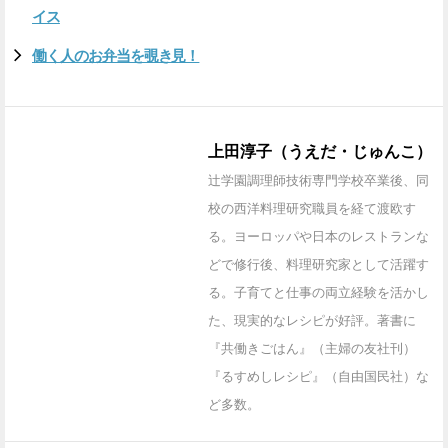
イス
働く人のお弁当を覗き見！
上田淳子（うえだ・じゅんこ）
辻学園調理師技術専門学校卒業後、同
校の西洋料理研究職員を経て渡欧す
る。ヨーロッパや日本のレストランな
どで修行後、料理研究家として活躍す
る。子育てと仕事の両立経験を活かし
た、現実的なレシピが好評。著書に
『共働きごはん』（主婦の友社刊）
『るすめしレシピ』（自由国民社）な
ど多数。