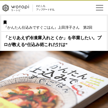
わたしを、
wotopi
アップデートする。
メ
恋愛・結婚
旅・グルメ
-
『かんたん仕込みですぐごはん』上田淳子さん 第2回
ニ
美容・コスメ
妊娠・出産
ウ
ュ
「とりあえず冷凍庫入れとくか」を卒業したい。プ
ロが教える“仕込み術これだけは”
健康
ワークスタイル
ー
ー
ライフスタイル
ファッション
ト
ソーシャル
SDGs
ピ
アイテム
検
索
ウートピとは？