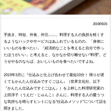
Facebook
Twitter
で
で
2019/05/26
シ
シ
手抜き、時短、外食、外注……。料理する人の負担を軽くす
ェ
ェ
るようなハックやサービスはあふれているものの、「身体に
ア
ア
いいものを食べたい」「経済的なことを考えると自分で作っ
たほうがいい」と考えると、なかなか切り離せない“料理”。ど
す
す
うせやるのならば、おいしいものを食べたいですよね。
る
る
2019年3月に『仕込みと仕上げ合わせて最短10分！ 帰りが遅
くてもかんたん仕込みですぐごはん』（世界文化社、以下
『かんたん仕込みですぐごはん』）を上梓した料理研究家の
上田淳子（うえだ・じゅんこ）さんに、料理する人の憂うつ
な気持ちを晴らすヒントになる“仕込みメソッド”について話を
聞きました。