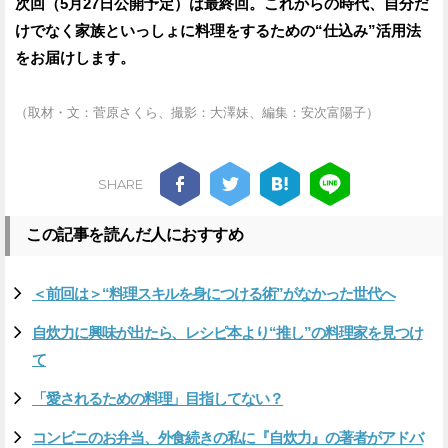
次回（5月27日公開予定）は最終回。これからの時代、自分だ
けでなく家族といっしょに料理をするための“仕込み”活用法
をお届けします。
（取材・文：菅原さくら、撮影：大澤妹、編集：安次富陽子）
SHARE
この記事を読んだ人におすすめ
＜前回は＞“料理スキルを身につける術”がなかった世代へ
自炊力に興味が出たら、レシピ本より“推し”の料理家を見つけ
て
「愛されるための料理」目指してない？
コンビニのお弁当、外食続きの私に『自炊力』の著者がアドバ