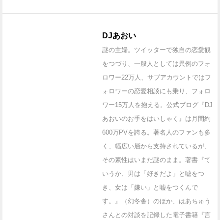
DJあおい
謎の主婦。ツイッターで独自の恋愛観
をつづり、一般人としては異例のフォ
ロワー22万人、サブアカウントではフ
ォロワーの恋愛相談にも乗り、フォロ
ワー15万人を抱える。公式ブログ『DJ
あおいのお手をはいしゃく』は月間約
600万PVを誇る。著名人のファンも多
く、幅広い層から支持されているが、
その素性はいまだ謎のまま。著書『て
いうか、男は「好きだよ」と嘘をつ
き、女は「嫌い」と嘘をつくんで
す。』（幻冬舎）のほか、はあちゅう
さんとの対談を記録した電子書籍『言