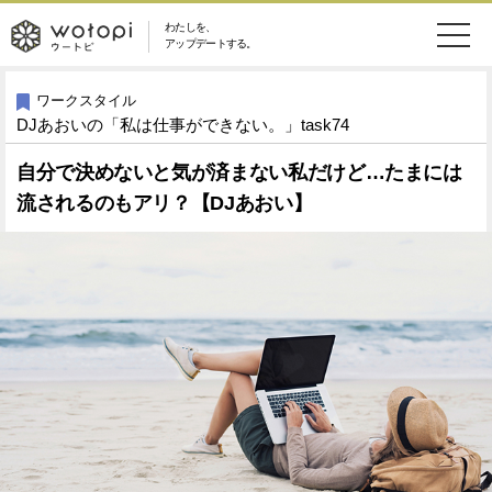
わたしを、
wotopi
アップデートする。
メ
恋愛・結婚
旅・グルメ
-
ワークスタイル
DJあおいの「私は仕事ができない。」task74
ニ
美容・コスメ
妊娠・出産
ウ
ュ
自分で決めないと気が済まない私だけど…たまには
流されるのもアリ？【DJあおい】
健康
ワークスタイル
ー
ー
ライフスタイル
ファッション
ト
ソーシャル
SDGs
ピ
アイテム
検
索
ウートピとは？