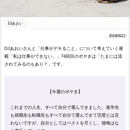
Facebook
Twitter
DJあおい
で
で
シ
シ
2018/06/22
ェ
ェ
DJあおいさんと「仕事がデキること」について考えていく連
ア
ア
載「私は仕事ができない。」74回目のボヤきは「たまには流
されてみるのもあり？」です。
す
す
る
る
【今週のボヤき】
これまでの人生、すべて自分で選んできました。進学先
も就職先も転職先もすべて自分で選んできて完璧とは言
わないですが、自分としてはベストを尽くし、後悔はな