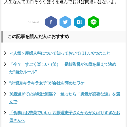
人生なんて面白そうなほうを選んでおけば間違いはないよ。
SHARE
この記事を読んだ人におすすめ
＜人気＞産婦人科について知っておいてほしい6つのこと
「今？ すごく楽しい（笑）」是枝監督が40歳を超えて決め
た“自分ルール”
“外資系キラキラ女子”が会社を辞めたワケ
30歳過ぎての挑戦は無謀？ 迷ったら「勇気が必要な道」を選
んで
「食事はお惣菜でいい」西原理恵子さんからがんばりすぎなお
母さんへ