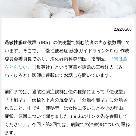
Facebook
Twitter
で
で
2022/06/08
シ
シ
過敏性腸症候群（IBS）の便秘型で悩む読者の声が複数届いて
ェ
ェ
います。そこで、『慢性便秘症 診療ガイドライン2017』作成
ア
ア
委員会委員長であり、消化器内科専門医・指導医、
『胃は歳
をとらない』
（集英社）という著書が話題の三輪洋人（み
す
す
わ・ひろと）医師に連載にてお話しを聞いています。
る
る
前回までは、過敏性腸症候群は便の種類によって「便秘型」
「下痢型」「便秘と下痢の混合型」「分類不能型」に分類さ
れること、中でも「便秘型」は女性に多いことやその理由、
症状、原因について聞きました（文末のリンク先を参照して
ください）。今回・第3回では、病院での治療法について尋ね
ます。