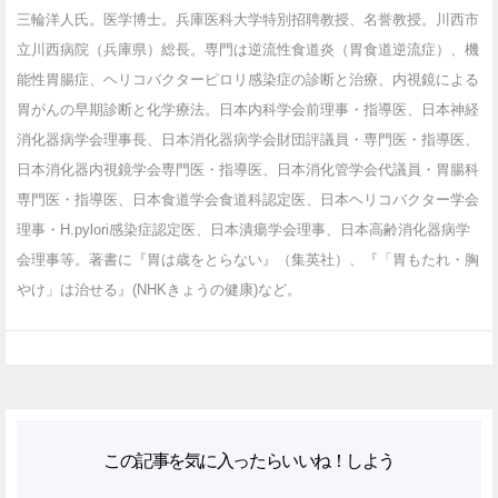
三輪洋人氏。医学博士。兵庫医科大学特別招聘教授、名誉教授。川西市
立川西病院（兵庫県）総長。専門は逆流性食道炎（胃食道逆流症）、機
能性胃腸症、ヘリコバクターピロリ感染症の診断と治療、内視鏡による
胃がんの早期診断と化学療法。日本内科学会前理事・指導医、日本神経
消化器病学会理事長、日本消化器病学会財団評議員・専門医・指導医、
日本消化器内視鏡学会専門医・指導医、日本消化管学会代議員・胃腸科
専門医・指導医、日本食道学会食道科認定医、日本ヘリコバクター学会
理事・H.pylori感染症認定医、日本潰瘍学会理事、日本高齢消化器病学
会理事等。著書に『胃は歳をとらない』（集英社）、『「胃もたれ・胸
やけ」は治せる』(NHKきょうの健康)など。
この記事を気に入ったらいいね！しよう