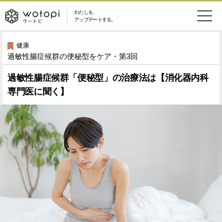
わたしを、
wotopi
アップデートする。
メ
恋愛・結婚
旅・グルメ
-
健康
過敏性腸症候群の便秘型をケア・第3回
ニ
美容・コスメ
妊娠・出産
ウ
ュ
過敏性腸症候群「便秘型」の治療法は【消化器内科
専門医に聞く】
健康
ワークスタイル
ー
ー
ライフスタイル
ファッション
ト
ソーシャル
SDGs
ピ
アイテム
検
索
ウートピとは？