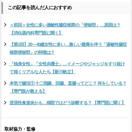
この記事を読んだ人におすすめ
＜前回＞女性に多い過敏性腸症候群の「便秘型」…原因は？
【消化器内科専門医に聞く】
【第1回】20～40歳女性に多い…激しい腹痛を伴う「過敏性腸症
候群便秘型」の特徴は？
「独身女性」「女性弁護士」…イメージやジャッジをすり抜け
て描くリアルな人たち【新川帆立】
本気で腸活① 十二指腸、回腸、直腸ってどこ？ 何をしている？
【専門医が教える】
逆流性食道炎かも…病院ではどう診断する？ 【専門医に聞く】
取材協力・監修