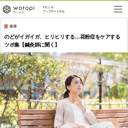
わたしを、
wotopi
アップデートする。
メ
恋愛・結婚
旅・グルメ
-
健康
ニ
のどがイガイガ、ヒリヒリする…花粉症をケアする
美容・コスメ
妊娠・出産
ウ
ュ
ツボ集【鍼灸師に聞く】
健康
ワークスタイル
ー
ー
ライフスタイル
ファッション
ト
ソーシャル
SDGs
ピ
アイテム
検
索
ウートピとは？