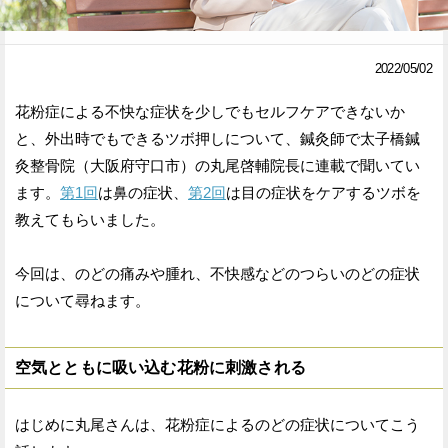
Facebook
Twitter
2022/05/02
で
で
花粉症による不快な症状を少しでもセルフケアできないか
シ
シ
と、外出時でもできるツボ押しについて、鍼灸師で太子橋鍼
ェ
ェ
灸整骨院（大阪府守口市）の丸尾啓輔院長に連載で聞いてい
ア
ア
ます。
第1回
は鼻の症状、
第2回
は目の症状をケアするツボを
教えてもらいました。
す
す
る
る
今回は、のどの痛みや腫れ、不快感などのつらいのどの症状
について尋ねます。
空気とともに吸い込む花粉に刺激される
はじめに丸尾さんは、花粉症によるのどの症状についてこう