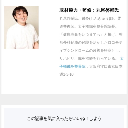
取材協力・監修：丸尾啓輔氏
丸尾啓輔氏。鍼灸(しんきゅう)師。柔
道整復師。太子橋鍼灸整骨院院長。
「健康寿命をいつまでも」と掲げ、整
形外科勤務の経験を活かしたロコモテ
ィブシンドロームの改善を得意とし、
リハビリ、鍼灸治療を行っている。
太
子橋鍼灸整骨院
：大阪府守口市京阪本
通1-3-10
この記事を気に入ったらいいね！しよう