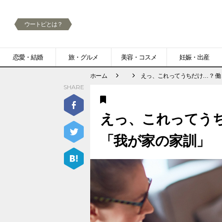
ウートピとは？
メ
恋愛・結婚
旅・グルメ
美容・コスメ
妊娠・出産
ニ
ホーム
えっ、これってうちだけ…？ 
SHARE
ュ
ー
えっ、これってうち
「我が家の家訓」