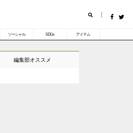
Facebook
Twitt
検
で
で
索
ソーシャル
SDGs
アイテム
シ
シ
ェ
ェ
ア
ア
編集部オススメ
す
す
る
る