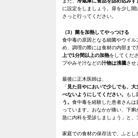
また、
冷蔵庫に食品を詰め込みす
に設定をしましょう。扉を少し開
さっと行ってください。
（3）菌を加熱してやっつける
食中毒の原因となる細菌やウイル
め、調理の際には食材の内部まで
上で1分間以上の加熱
をしてくだ
プやみそ汁などの
汁物は沸騰
させ
最後に正木医師は、
「
見た目やにおいで少しでも、大
べないようにしてください。
もし
う。
食中毒を経験した患者さんは
っています。おなかが痛い、下痢
急に内科を受診しましょう」と、
家庭での食材の保存法で、ふとし