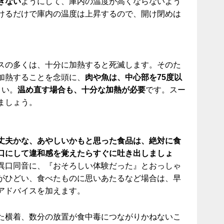
ぎない
ようにして、庫内の温度が高くならないよう
けるだけで庫内の温度は上昇するので、開け閉めは
スの多くは、十分に加熱すると死滅します。そのた
加熱することを念頭に、
肉や魚は、中心部を75度以
さい。
温め直す場合も、十分な加熱が必要
です。スー
ましょう。
丈夫かな、あやしいかもと思った食品は、絶対に食
口にして違和感を覚えたらすぐに吐き出しましょ
異口同音に、『おそろしい体験だった』とおっしゃ
がひどい、食べたものに思いあたるなど場合は、早
アドバイスを加えます。
た横着、数分の放置が食中毒につながりかねないこ