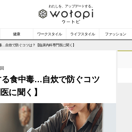
わたしを、
アップデートする。
wotopi
-
健康
ワークスタイル
ライフスタイル
ファッション
ウ
毒…自炊で防ぐコツは？【臨床内科専門医に聞く】
ー
1回
ト
する食中毒…自炊で防ぐコツ
ピ
門医に聞く】