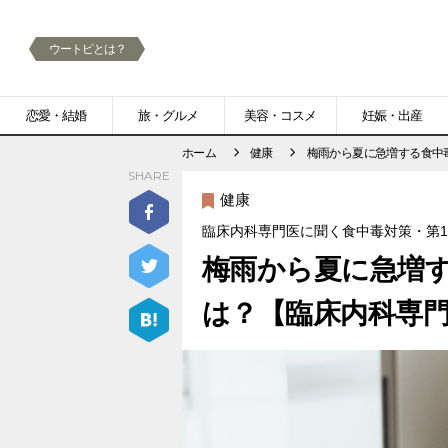
ウートピとは？
メ
恋愛・結婚
旅・グルメ
美容・コスメ
妊娠・出産
ニ
ホーム
健康
梅雨から夏に急増する食中
SHARE
ュ
健康
ー
臨床内科専門医に聞く食中毒対策・第
梅雨から夏に急増
は？【臨床内科専