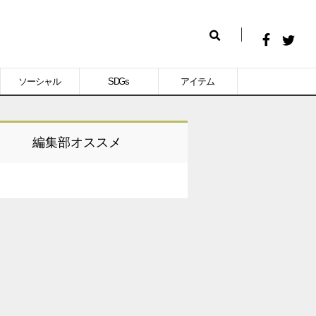
Facebook
Twitt
検
で
で
索
ソーシャル
SDGs
アイテム
シ
シ
ェ
ェ
ア
ア
編集部オススメ
す
す
る
る