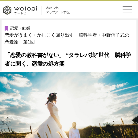
わたしを、
wotopi
アップデートする。
メ
恋愛・結婚
旅・グルメ
-
恋愛・結婚
恋愛がうまく・かしこく回り出す 脳科学者・中野信子式の
ニ
美容・コスメ
妊娠・出産
恋愛論 第1回
ウ
ュ
「恋愛の教科書がない」 “タラレバ娘”世代 脳科学
健康
ワークスタイル
ー
ー
者に聞く、恋愛の処方箋
ライフスタイル
ファッション
ト
ソーシャル
SDGs
ピ
アイテム
検
索
ウートピとは？