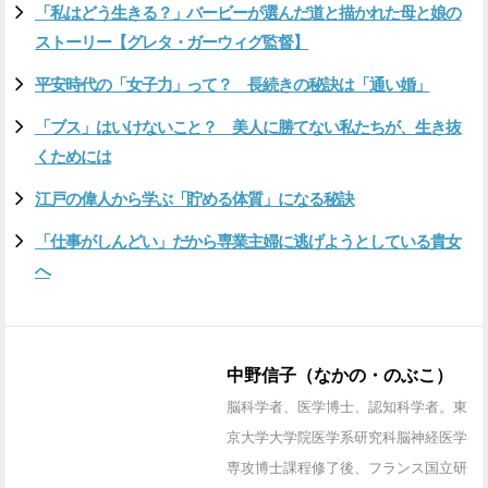
「私はどう生きる？」バービーが選んだ道と描かれた母と娘の
ストーリー【グレタ・ガーウィグ監督】
平安時代の「女子力」って？ 長続きの秘訣は「通い婚」
「ブス」はいけないこと？ 美人に勝てない私たちが、生き抜
くためには
江戸の偉人から学ぶ「貯める体質」になる秘訣
「仕事がしんどい」だから専業主婦に逃げようとしている貴女
へ
中野信子（なかの・のぶこ）
脳科学者、医学博士、認知科学者。東
京大学大学院医学系研究科脳神経医学
専攻博士課程修了後、フランス国立研