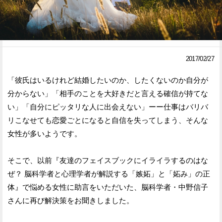
Facebook
Twitter
で
で
シ
シ
2017/02/27
ェ
ェ
「彼氏はいるけれど結婚したいのか、したくないのか自分が
ア
ア
分からない」「相手のことを大好きだと言える確信が持てな
い」「自分にピッタリな人に出会えない」ーー仕事はバリバ
す
す
リこなせても恋愛ごとになると自信を失ってしまう、そんな
る
る
女性が多いようです。
そこで、以前『友達のフェイスブックにイライラするのはな
ぜ？ 脳科学者と心理学者が解説する「嫉妬」と「妬み」の正
体』で悩める女性に助言をいただいた、脳科学者・中野信子
さんに再び解決策をお聞きしました。