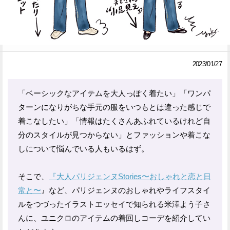
Facebook
Twitter
で
で
シ
シ
2023/01/27
ェ
ェ
「ベーシックなアイテムを大人っぽく着たい」「ワンパ
ア
ア
ターンになりがちな手元の服をいつもとは違った感じで
す
す
着こなしたい」「情報はたくさんあふれているけれど自
る
る
分のスタイルが見つからない」とファッションや着こな
しについて悩んでいる人もいるはず。
そこで、
『大人パリジェンヌStories〜おしゃれと恋と日
常と〜
』など、パリジェンヌのおしゃれやライフスタイ
ルをつづったイラストエッセイで知られる米澤よう子さ
んに、ユニクロのアイテムの着回しコーデを紹介してい