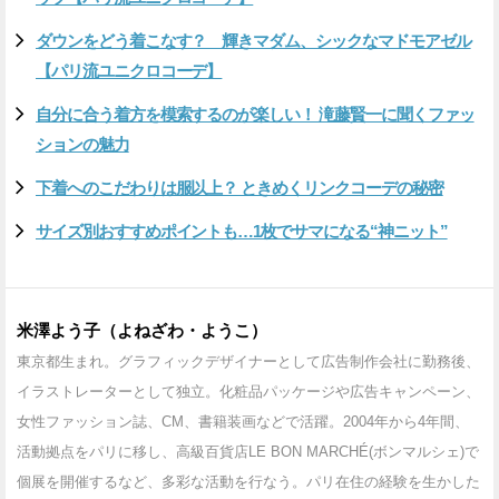
ダウンをどう着こなす？ 輝きマダム、シックなマドモアゼル
【パリ流ユニクロコーデ】
自分に合う着方を模索するのが楽しい！ 滝藤賢一に聞くファッ
ションの魅力
下着へのこだわりは服以上？ ときめくリンクコーデの秘密
サイズ別おすすめポイントも…1枚でサマになる“神ニット”
米澤よう子（よねざわ・ようこ）
東京都生まれ。グラフィックデザイナーとして広告制作会社に勤務後、
イラストレーターとして独立。化粧品パッケージや広告キャンペーン、
女性ファッション誌、CM、書籍装画などで活躍。2004年から4年間、
活動拠点をパリに移し、高級百貨店LE BON MARCHÉ(ボンマルシェ)で
個展を開催するなど、多彩な活動を行なう。パリ在住の経験を生かした