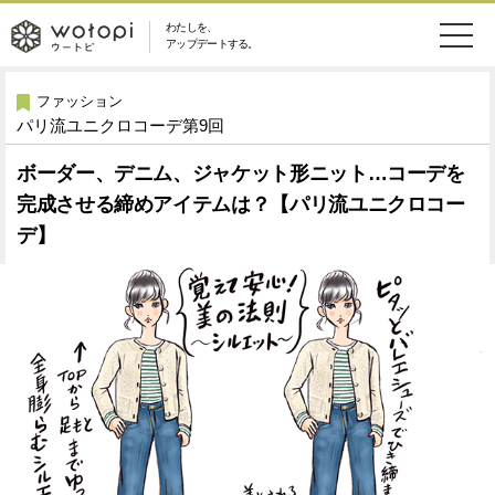
わたしを、
wotopi
アップデートする。
メ
恋愛・結婚
旅・グルメ
-
ファッション
パリ流ユニクロコーデ第9回
ニ
美容・コスメ
妊娠・出産
ウ
ュ
ボーダー、デニム、ジャケット形ニット…コーデを
完成させる締めアイテムは？【パリ流ユニクロコー
健康
ワークスタイル
ー
ー
デ】
ライフスタイル
ファッション
ト
ソーシャル
SDGs
ピ
アイテム
検
索
ウートピとは？