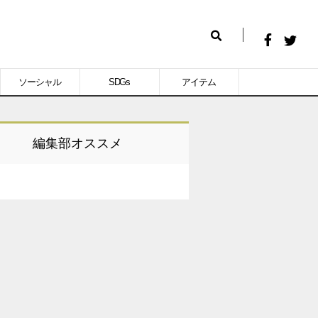
Facebook
Twitt
検
で
で
索
ソーシャル
SDGs
アイテム
シ
シ
ェ
ェ
ア
ア
編集部オススメ
す
す
る
る