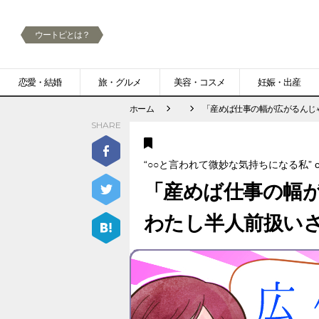
ウートピとは？
メ
恋愛・結婚
旅・グルメ
美容・コスメ
妊娠・出産
ニ
ホーム
「産めば仕事の幅が広がるんじ
SHARE
ュ
ー
“○○と言われて微妙な気持ちになる私” ca
「産めば仕事の幅
わたし半人前扱い