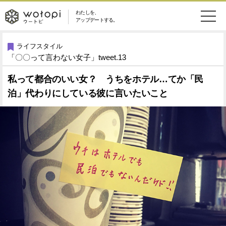
わたしを、
wotopi
アップデートする。
メ
恋愛・結婚
旅・グルメ
-
ライフスタイル
「〇〇って言わない女子」tweet.13
ニ
美容・コスメ
妊娠・出産
ウ
ュ
私って都合のいい女？ うちをホテル…てか「民
泊」代わりにしている彼に言いたいこと
健康
ワークスタイル
ー
ー
ライフスタイル
ファッション
ト
ソーシャル
SDGs
ピ
アイテム
検
索
ウートピとは？