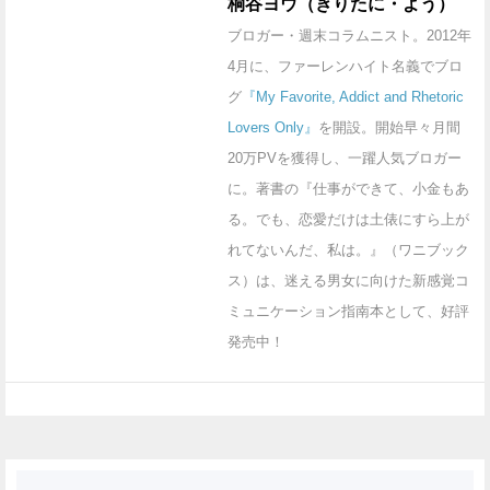
桐谷ヨウ（きりたに・よう）
ブロガー・週末コラムニスト。2012年
4月に、ファーレンハイト名義でブロ
グ
『My Favorite, Addict and Rhetoric
Lovers Only』
を開設。開始早々月間
20万PVを獲得し、一躍人気ブロガー
に。著書の『仕事ができて、小金もあ
る。でも、恋愛だけは土俵にすら上が
れてないんだ、私は。』（ワニブック
ス）は、迷える男女に向けた新感覚コ
ミュニケーション指南本として、好評
発売中！