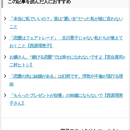
この記事を読んだ人におすすめ
「本当に私でいいの？」昔は“重い女”だった私が彼に言わない
こと
「恋愛はフェアトレード」 北川景子じゃない私たちが覚えて
おくこと【西原理恵子】
お嬢さん、“媚びる恋愛”では幸せになれないですよ【宮台真司×
二村ヒトシ】
「恋愛の先に結婚がある」は幻想です。浮気や不倫が流行る理
由
「もらったプレゼントが自慢」の80歳にならないで【西原理恵
子さん】