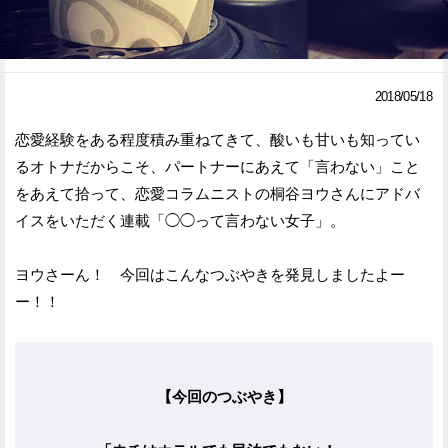
Facebook
Twitter
で
で
2018/05/18
シ
シ
恋愛経験をある程度積み重ねてきて、酸いも甘いも知ってい
ェ
ェ
るオトナだからこそ、パートナーにあえて「言わない」こと
ア
ア
をあえて拾って、恋愛コラムニストの桐谷ヨウさんにアドバ
イスをいただく連載「◯◯って言わない女子」。
す
す
る
る
ヨウさーん！ 今回はこんなつぶやきを発見しましたよー
ー！！
【今回のつぶやき】