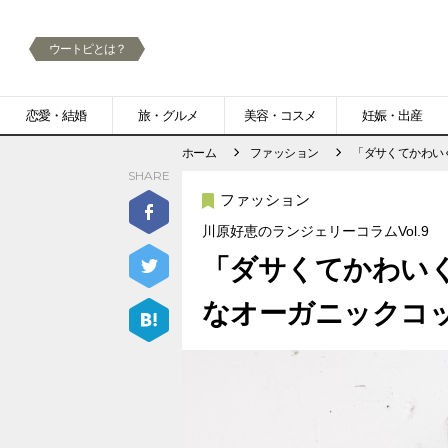
ウートピとは？
メ
恋愛・結婚
旅・グルメ
美容・コスメ
妊娠・出産
ニ
ホーム
ファッション
「ダサくてかわい
SHARE
ュ
ファッション
ー
川原好恵のランジェリーコラムVol.9
「ダサくてかわい
なオーガニックコッ