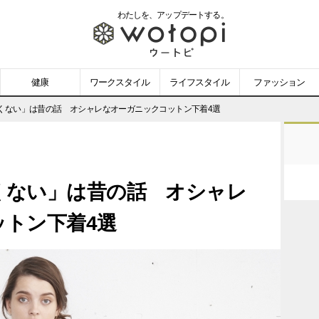
わたしを、
アップデートする。
wotopi
-
健康
ワークスタイル
ライフスタイル
ファッション
ウ
くない」は昔の話 オシャレなオーガニックコットン下着4選
ー
ト
くない」は昔の話 オシャレ
ピ
トン下着4選