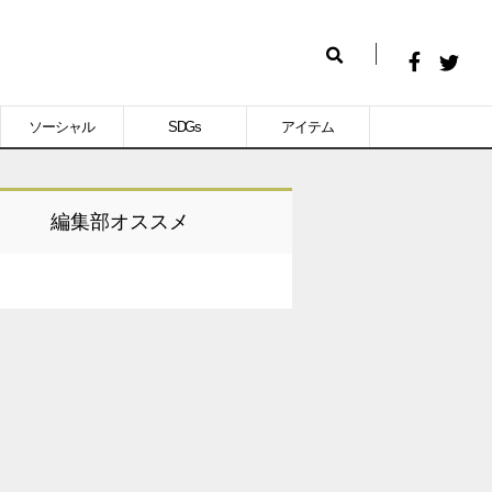
Facebook
Twitt
検
で
で
索
ソーシャル
SDGs
アイテム
シ
シ
ェ
ェ
ア
ア
編集部オススメ
す
す
る
る