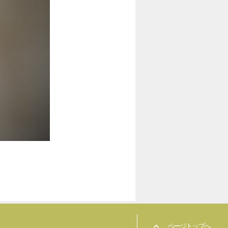
ページトップへ