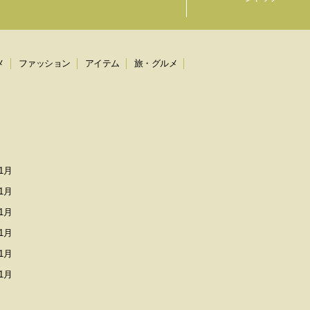
メ
ファッション
アイテム
旅・グルメ
1月
1月
1月
1月
1月
1月