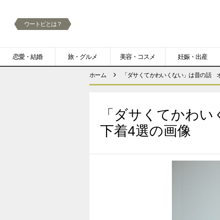
ウートピとは？
メ
恋愛・結婚
旅・グルメ
美容・コスメ
妊娠・出産
ニ
ホーム
「ダサくてかわいくない」は昔の話 
ュ
ー
「ダサくてかわい
下着4選の画像