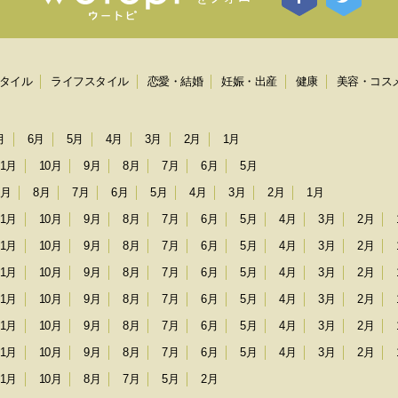
タイル
ライフスタイル
恋愛・結婚
妊娠・出産
健康
美容・コス
月
6月
5月
4月
3月
2月
1月
11月
10月
9月
8月
7月
6月
5月
9月
8月
7月
6月
5月
4月
3月
2月
1月
11月
10月
9月
8月
7月
6月
5月
4月
3月
2月
11月
10月
9月
8月
7月
6月
5月
4月
3月
2月
11月
10月
9月
8月
7月
6月
5月
4月
3月
2月
11月
10月
9月
8月
7月
6月
5月
4月
3月
2月
11月
10月
9月
8月
7月
6月
5月
4月
3月
2月
11月
10月
9月
8月
7月
6月
5月
4月
3月
2月
11月
10月
8月
7月
5月
2月