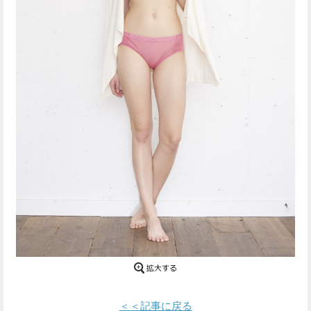
Facebook
Twitter
で
で
シ
シ
ェ
ェ
ア
ア
す
す
る
る
＜＜記事に戻る