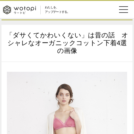
わたしを、
wotopi
アップデートする。
メ
恋愛・結婚
旅・グルメ
-
「ダサくてかわいくない」は昔の話 オ
ニ
美容・コスメ
妊娠・出産
シャレなオーガニックコットン下着4選
ウ
ュ
の画像
健康
ワークスタイル
ー
ー
ライフスタイル
ファッション
ト
ソーシャル
SDGs
ピ
アイテム
検
索
ウートピとは？