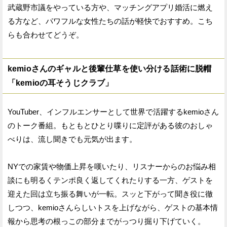
武蔵野市議をやっている方や、マッチングアプリ婚活に燃え
る方など、パワフルな女性たちの話が軽快でおすすめ。こち
らも合わせてどうぞ。
kemioさんのギャルと後輩仕草を使い分ける話術に脱帽
「kemioの耳そうじクラブ」
YouTuber、インフルエンサーとして世界で活躍するkemioさん
のトーク番組。もともとひとり喋りに定評がある彼のおしゃ
べりは、流し聞きでも元気が出ます。
NYでの家賃や物価上昇を嘆いたり、リスナーからのお悩み相
談にも明るくテンポ良く返してくれたりする一方、ゲストを
迎えた回は立ち振る舞いが一転。スッと下がって聞き役に徹
しつつ、kemioさんらしいトスを上げながら、ゲストの基本情
報から思考の根っこの部分までがっつり掘り下げていく。