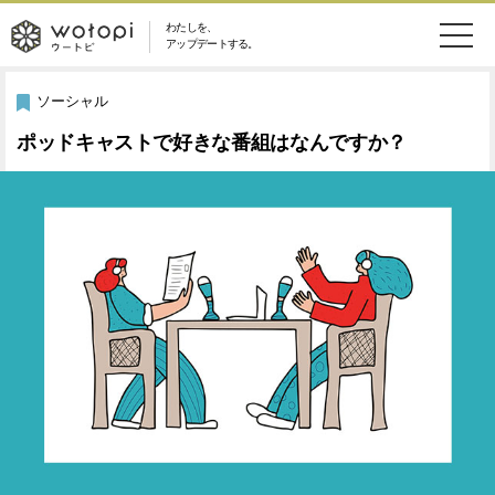
わたしを、
wotopi
アップデートする。
メ
恋愛・結婚
旅・グルメ
-
ソーシャル
ニ
ポッドキャストで好きな番組はなんですか？
美容・コスメ
妊娠・出産
ウ
ュ
健康
ワークスタイル
ー
ー
ライフスタイル
ファッション
ト
ソーシャル
SDGs
ピ
アイテム
検
索
ウートピとは？