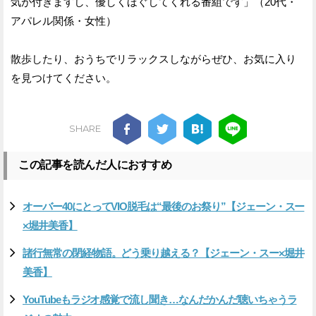
気が付きますし、優しくほぐしてくれる番組です」（20代・
アパレル関係・女性）
散歩したり、おうちでリラックスしながらぜひ、お気に入り
を見つけてください。
SHARE
この記事を読んだ人におすすめ
オーバー40にとってVIO脱毛は“最後のお祭り”【ジェーン・スー
×堀井美香】
諸行無常の閉経物語。どう乗り越える？【ジェーン・スー×堀井
美香】
YouTubeもラジオ感覚で流し聞き…なんだかんだ聴いちゃうラ