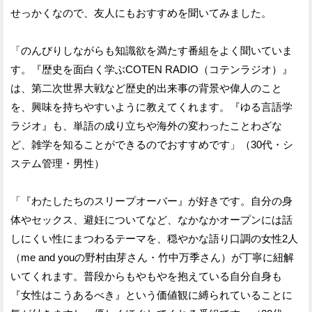
せっかくなので、友人にもおすすめを聞いてみました。
「のんびりしながらも知識欲を満たす番組をよく聞いていま
す。『歴史を面白く学ぶCOTEN RADIO（コテンラジオ）』
は、第二次世界大戦など歴史的出来事の背景や偉人のこと
を、興味を持ちやすいように教えてくれます。『ゆる言語学
ラジオ』も、単語の成り立ちや海外の変わったことわざな
ど、雑学を知ることができるのでおすすめです」（30代・シ
ステム管理・男性）
「『わたしたちのスリープオーバー』が好きです。自分の身
体やセックス、避妊についてなど、なかなかオープンには話
しにくい性にまつわるテーマを、穏やかな語り口調の女性2人
（me and youの野村由芽さん・竹中万季さん）が丁寧に紐解
いてくれます。普段からもやもやを抱えている自分自身も
『女性はこうあるべき』という価値観に縛られていることに