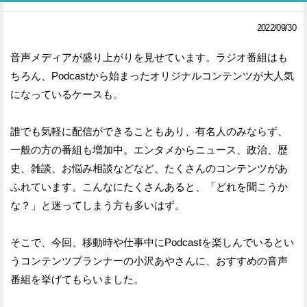
2022/09/30
Facebook
Twitter
で
で
音声メディアが盛り上がりを見せています。ラジオ番組はも
ちろん、Podcastから始まったオリジナルコンテンツが大人気
シ
シ
になっているケースも。
ェ
ェ
ア
ア
誰でも気軽に配信ができることもあり、有名人のみならず、
一般の方の番組も増加中。エンタメからニュース、政治、歴
す
す
史、雑談、お悩み相談などなど、たくさんのコンテンツがあ
る
る
ふれています。こんなにたくさんあると、「どれを聞こうか
な？」と迷ってしまう方も多いはず。
そこで、今回、移動時や仕事中にPodcastを楽しんでいるとい
うコンテンツプランナーの小沢あやさんに、おすすめの音声
番組を挙げてもらいました。