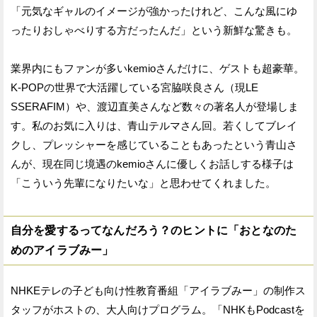
「元気なギャルのイメージが強かったけれど、こんな風にゆ
ったりおしゃべりする方だったんだ」という新鮮な驚きも。
業界内にもファンが多いkemioさんだけに、ゲストも超豪華。
K-POPの世界で大活躍している宮脇咲良さん（現LE
SSERAFIM）や、渡辺直美さんなど数々の著名人が登場しま
す。私のお気に入りは、青山テルマさん回。若くしてブレイ
クし、プレッシャーを感じていることもあったという青山さ
んが、現在同じ境遇のkemioさんに優しくお話しする様子は
「こういう先輩になりたいな」と思わせてくれました。
自分を愛するってなんだろう？のヒントに「おとなのた
めのアイラブみー」
NHKEテレの子ども向け性教育番組「アイラブみー」の制作ス
タッフがホストの、大人向けプログラム。「NHKもPodcastを