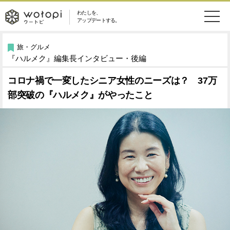
わたしを、
wotopi
アップデートする。
メ
恋愛・結婚
旅・グルメ
-
旅・グルメ
『ハルメク』編集長インタビュー・後編
ニ
美容・コスメ
妊娠・出産
ウ
ュ
コロナ禍で一変したシニア女性のニーズは？ 37万
部突破の『ハルメク』がやったこと
健康
ワークスタイル
ー
ー
ライフスタイル
ファッション
ト
ソーシャル
SDGs
ピ
アイテム
検
索
ウートピとは？