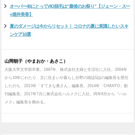
オーバー40にとってVIO脱毛は“最後のお祭り”【ジェーン・スー
×堀井美香】
夏のダメージは今からリセット！ コロナの夏に意識したいスキ
ンケア10選
山岡朝子（やまおか・あさこ）
大阪大学文学部卒業。1997年、株式会社主婦と生活社に入社。2004年
から10年にわたり、主に住まいや暮らし分野の雑誌5誌の編集長を歴任
したのち、2013年「すてきな奥さん」編集長、2014年「CHANTO」創
刊編集長。2017年7月に株式会社ハルメクに入社。同年8月から『ハル
メク』編集長を務める。