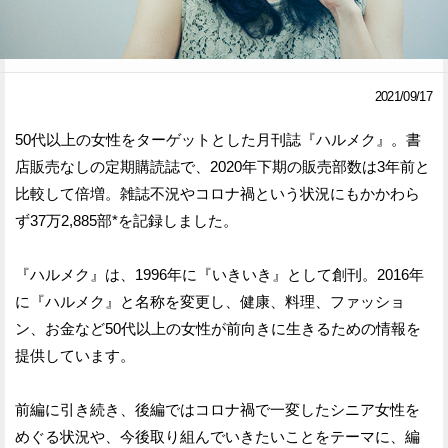
Facebook
Twitter
で
で
2021/09/17
シ
シ
50代以上の女性をターゲットとした月刊誌『ハルメク』。書
ェ
ェ
店販売なしの定期購読誌で、2020年下期の販売部数は3年前と
ア
ア
比較して倍増。雑誌不況やコロナ禍という状況にもかかわら
ず37万2,885部*を記録しました。
す
す
る
る
『ハルメク』は、1996年に『いきいき』として創刊。2016年
に『ハルメク』と名称を変更し、健康、料理、ファッショ
ン、お金など50代以上の女性が前向きに生きるための情報を
提供しています。
前編に引き続き、後編ではコロナ禍で一変したシニア女性を
めぐる状況や、今後取り組んでいきたいことをテーマに、編