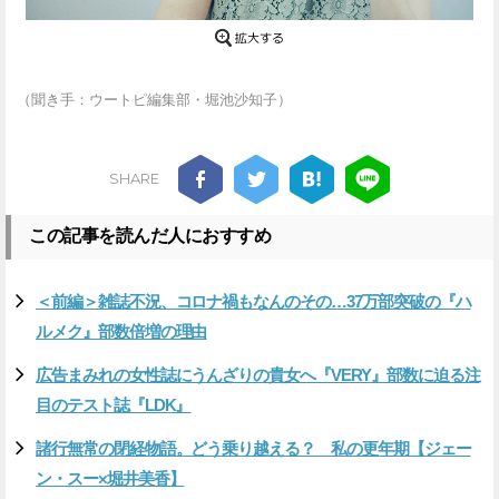
（聞き手：ウートピ編集部・堀池沙知子）
SHARE
この記事を読んだ人におすすめ
＜前編＞雑誌不況、コロナ禍もなんのその…37万部突破の『ハ
ルメク』部数倍増の理由
広告まみれの女性誌にうんざりの貴女へ『VERY』部数に迫る注
目のテスト誌『LDK』
諸行無常の閉経物語。どう乗り越える？ 私の更年期【ジェー
ン・スー×堀井美香】