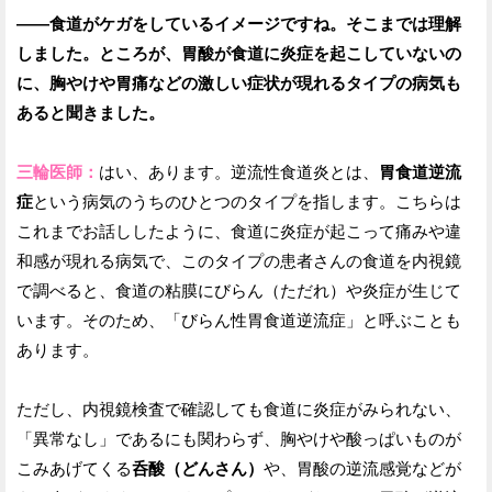
——食道がケガをしているイメージですね。そこまでは理解
しました。ところが、胃酸が食道に炎症を起こしていないの
に、胸やけや胃痛などの激しい症状が現れるタイプの病気も
あると聞きました。
三輪医師：
はい、あります。逆流性食道炎とは、
胃食道逆流
症
という病気のうちのひとつのタイプを指します。こちらは
これまでお話ししたように、食道に炎症が起こって痛みや違
和感が現れる病気で、このタイプの患者さんの食道を内視鏡
で調べると、食道の粘膜にびらん（ただれ）や炎症が生じて
います。そのため、「びらん性胃食道逆流症」と呼ぶことも
あります。
ただし、内視鏡検査で確認しても食道に炎症がみられない、
「異常なし」であるにも関わらず、胸やけや酸っぱいものが
こみあげてくる
呑酸（どんさん）
や、胃酸の逆流感覚などが