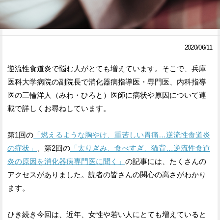
Facebook
Twitter
で
で
2020/06/11
シ
シ
逆流性食道炎で悩む人がとても増えています。そこで、兵庫
ェ
ェ
医科大学病院の副院長で消化器病指導医・専門医、内科指導
ア
ア
医の三輪洋人（みわ・ひろと）医師に病状や原因について連
載で詳しくお尋ねしています。
す
す
る
る
第1回の
「燃えるような胸やけ、重苦しい胃痛…逆流性食道炎
の症状」
、第2回の
「太りぎみ、食べすぎ、猫背…逆流性食道
炎の原因を消化器病専門医に聞く」
の記事には、たくさんの
アクセスがありました。読者の皆さんの関心の高さがわかり
ます。
ひき続き今回は、近年、女性や若い人にとても増えていると