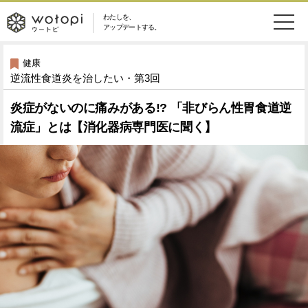
わたしを、
wotopi
アップデートする。
メ
恋愛・結婚
旅・グルメ
-
健康
逆流性食道炎を治したい・第3回
ニ
美容・コスメ
妊娠・出産
ウ
ュ
炎症がないのに痛みがある!? 「非びらん性胃食道逆
流症」とは【消化器病専門医に聞く】
健康
ワークスタイル
ー
ー
ライフスタイル
ファッション
ト
ソーシャル
SDGs
ピ
アイテム
検
索
ウートピとは？