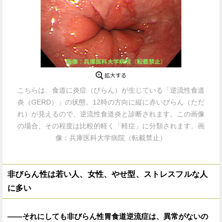
こちらは、食道に炎症（びらん）が生じている「逆流性食道
炎（GERD）」の状態。12時の方向に縦に赤いびらん（ただ
れ）が見えるので、逆流性食道炎と診断されます。この画像
の場合、その程度は比較的軽く「軽症」に分類されます。画
像：兵庫医科大学病院（転載禁止）
非びらん性は若い人、女性、やせ型、ストレスフルな人
に多い
——それにしても非びらん性胃食道逆流症は、異常がないの