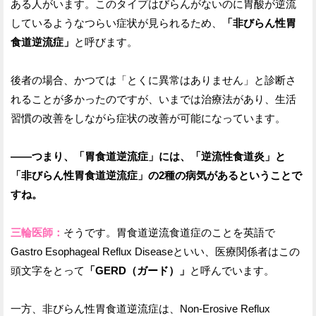
ある人がいます。このタイプはびらんがないのに胃酸が逆流
しているようなつらい症状が見られるため、
「非びらん性胃
食道逆流症」
と呼びます。
後者の場合、かつては「とくに異常はありません」と診断さ
れることが多かったのですが、いまでは治療法があり、生活
習慣の改善をしながら症状の改善が可能になっています。
——つまり、「胃食道逆流症」には、「逆流性食道炎」と
「非びらん性胃食道逆流症」の2種の病気があるということで
すね。
三輪医師：
そうです。胃食道逆流食道症のことを英語で
Gastro Esophageal Reflux Diseaseといい、医療関係者はこの
頭文字をとって
「GERD（ガード）」
と呼んでいます。
一方、非びらん性胃食道逆流症は、Non-Erosive Reflux