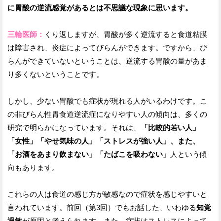
に胃酸の逆流感覚があるとは不思議な現象に思います。
三輪医師：
くり返しますが、胃酸が多く逆流すると食道粘膜
は障害され、炎症によってびらんができます。ですから、び
らんができていないということは、逆流する胃酸の量があま
り多くないということです。
しかし、少ない胃酸でも症状が現れる人がいるわけです。こ
の非びらん性胃食道逆流症になりやすい人の傾向は、多くの
研究で明らかになっています。それは、
「比較的若い人」
「女性」「やせ気味の人」「ストレスが強い人」、また、
「お酒をあまり飲まない」「たばこを吸わない」
人という傾
向もあります。
これらの人は食道の感じ方が敏感なので症状を感じやすいと
言われています。前回（第3回）でもお話した、いわゆる
知覚
過敏
が原因と考えられます。また、症状はストレスによって