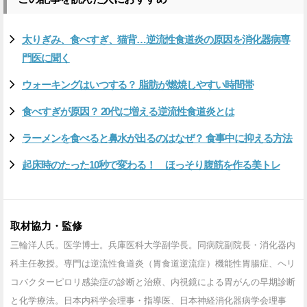
太りぎみ、食べすぎ、猫背…逆流性食道炎の原因を消化器病専
門医に聞く
ウォーキングはいつする？ 脂肪が燃焼しやすい時間帯
食べすぎが原因？ 20代に増える逆流性食道炎とは
ラーメンを食べると鼻水が出るのはなぜ？ 食事中に抑える方法
起床時のたった10秒で変わる！ ほっそり腹筋を作る美トレ
取材協力・監修
三輪洋人氏。医学博士。兵庫医科大学副学長。同病院副院長・消化器内
科主任教授。専門は逆流性食道炎（胃食道逆流症）機能性胃腸症、ヘリ
コバクターピロリ感染症の診断と治療、内視鏡による胃がんの早期診断
と化学療法。日本内科学会理事・指導医、日本神経消化器病学会理事