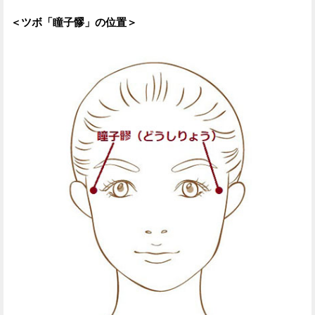
＜ツボ「瞳子髎」の位置＞