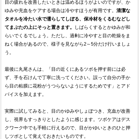
目の疲れを改善したいときは温めるほうがよいのですが、か
ゆみや充血をケアする場合は冷やすほうが有用です。
清潔な
タオルを冷たい水で濡らしてしぼる、保冷材をくるむなどし
てまぶたの上にそっと置きます。
しばらくするとかゆみが和
らいでくるでしょう。ただし、過剰に冷やすと目の乾燥をま
ねく場合があるので、様子を見ながら2～5分だけ行いましょ
う。
最後に丸尾さんは、「目の近くにあるツボを押す前には必
ず、手を石けんで丁寧に洗ってください。誤って自分の手か
ら目の粘膜に花粉がうつらないようにするためです」とアド
バイスを加えます。
実際に試してみると、目のかゆみやしょぼつき、充血が改善
し、視界もすっきりとしたように感じます。ツボケアはデス
クワーク中でも手軽に行えるので、目がかゆいときのひと押
しツボとして覚えておきたいものです。