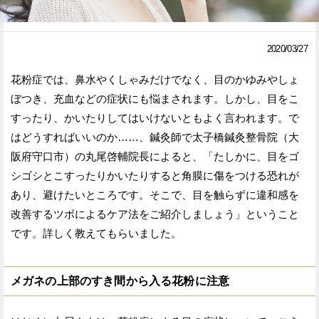
Facebook
Twitter
2020/03/27
で
で
花粉症では、鼻水やくしゃみだけでなく、目のかゆみやしょ
シ
シ
ぼつき、充血などの症状にも悩まされます。しかし、目をこ
ェ
ェ
すったり、かいたりしてはいけないともよく言われます。で
ア
ア
はどうすればいいのか……、鍼灸師で太子橋鍼灸整骨院（大
阪府守口市）の丸尾啓輔院長によると、「たしかに、目をゴ
す
す
シゴシとこすったりかいたりすると角膜に傷をつける恐れが
る
る
あり、避けたいところです。そこで、目を触らずに違和感を
改善するツボによるケア法をご紹介しましょう」ということ
です。詳しく教えてもらいました。
メガネの上部のすき間から入る花粉に注意