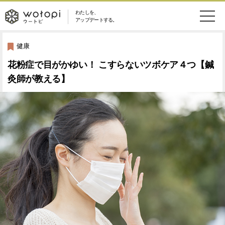
わたしを、
wotopi
アップデートする。
メ
恋愛・結婚
旅・グルメ
-
健康
ニ
花粉症で目がかゆい！ こすらないツボケア４つ【鍼
美容・コスメ
妊娠・出産
ウ
ュ
灸師が教える】
健康
ワークスタイル
ー
ー
ライフスタイル
ファッション
ト
ソーシャル
SDGs
ピ
アイテム
検
索
ウートピとは？