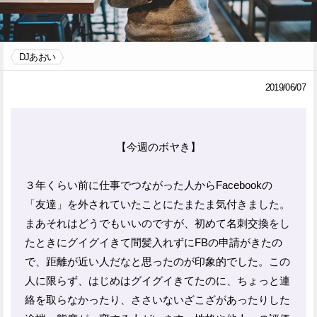
Facebook
Twitter
DJあおい
で
で
シ
シ
2019/06/07
ェ
ェ
ア
ア
【今週のボヤき】
す
す
る
る
３年くらい前に仕事でつながった人からFacebookの
「友達」を外されていたことにたまたま気付きました。
まあそれはどうでもいいのですが、初めて名刺交換をし
たときにグイグイきて間髪入れずにFBの申請がきたの
で、距離が近い人だなと思ったのが印象的でした。この
人に限らず、はじめはグイグイきてたのに、ちょっと連
絡を取らなかったり、ささいないざこざがあったりした