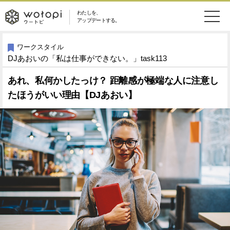
わたしを、
wotopi
アップデートする。
メ
恋愛・結婚
旅・グルメ
-
ワークスタイル
DJあおいの「私は仕事ができない。」task113
ニ
美容・コスメ
妊娠・出産
ウ
ュ
あれ、私何かしたっけ？ 距離感が極端な人に注意し
たほうがいい理由【DJあおい】
健康
ワークスタイル
ー
ー
ライフスタイル
ファッション
ト
ソーシャル
SDGs
ピ
アイテム
検
索
ウートピとは？