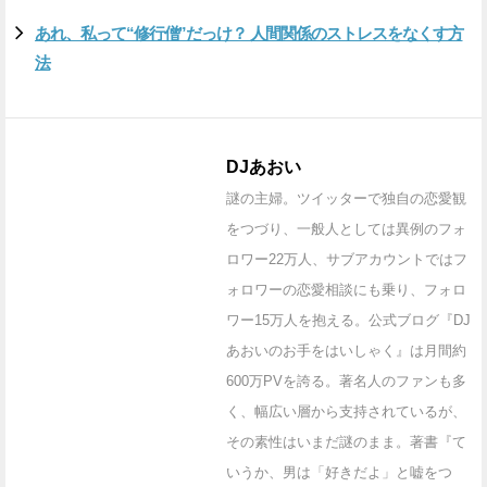
あれ、私って“修行僧”だっけ？ 人間関係のストレスをなくす方
法
DJあおい
謎の主婦。ツイッターで独自の恋愛観
をつづり、一般人としては異例のフォ
ロワー22万人、サブアカウントではフ
ォロワーの恋愛相談にも乗り、フォロ
ワー15万人を抱える。公式ブログ『DJ
あおいのお手をはいしゃく』は月間約
600万PVを誇る。著名人のファンも多
く、幅広い層から支持されているが、
その素性はいまだ謎のまま。著書『て
いうか、男は「好きだよ」と嘘をつ