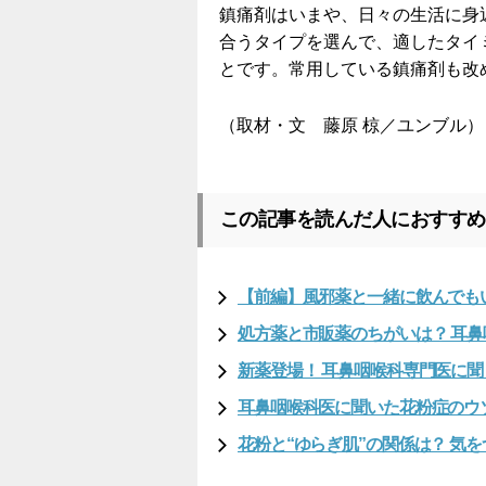
鎮痛剤はいまや、日々の生活に身
合うタイプを選んで、適したタイ
とです。常用している鎮痛剤も改
（取材・文 藤原 椋／ユンブル）
この記事を読んだ人におすすめ
【前編】風邪薬と一緒に飲んでもい
処方薬と市販薬のちがいは？ 耳
新薬登場！ 耳鼻咽喉科専門医に
耳鼻咽喉科医に聞いた花粉症のウ
花粉と“ゆらぎ肌”の関係は？ 気