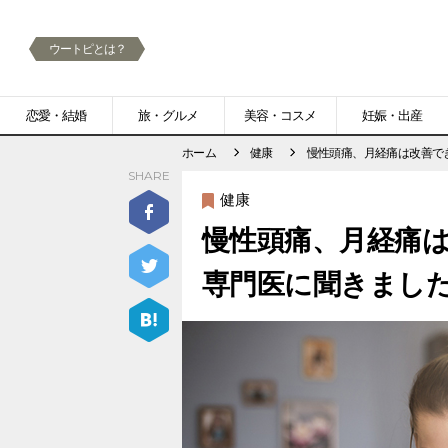
ウートピとは？
メ
恋愛・結婚
旅・グルメ
美容・コスメ
妊娠・出産
ニ
ホーム
健康
慢性頭痛、月経痛は改善で
SHARE
ュ
健康
ー
慢性頭痛、月経痛は
専門医に聞きまし