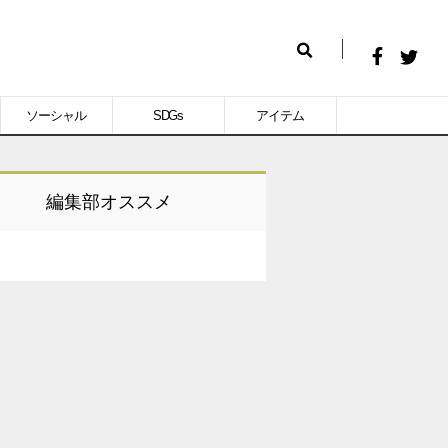
Facebook
Twitt
検
で
で
索
ソーシャル
SDGs
アイテム
シ
シ
ェ
ェ
ア
ア
編集部オススメ
す
す
る
る