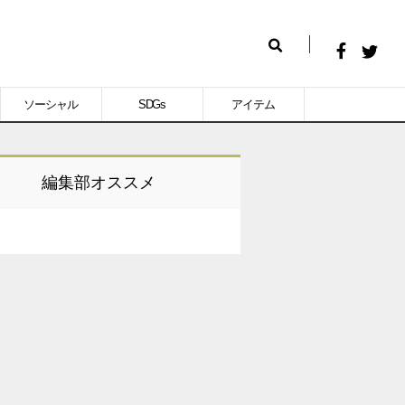
Facebook
Twitt
検
で
で
索
ソーシャル
SDGs
アイテム
シ
シ
ェ
ェ
ア
ア
編集部オススメ
す
す
る
る