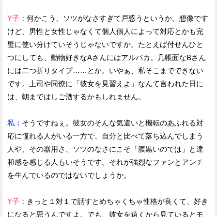
Y子：
何かこう、ソツがなさすぎて戸惑うというか。想像です
けど、男性と女性じゃなくて個人個人によって対応とかも完
璧に使い分けていそうじゃないですか。たとえば付せんひと
つにしても、動物好きなAさんにはアルパカ。几帳面なBさん
には二つ折りタイプ……とか。いやぁ、私そこまでできない
です。上司や同僚に「彼女を見習えよ」なんて言われた日に
は、朝まではしご酒するかもしれません。
私：
そうですねぇ。彼女のそんな気遣いと機転のあふれる対
応に憧れる人がいる一方で、自分と比べて落ち込んでしまう
人や、その器用さ、ソツのなさにこそ「腹黒いのでは」と違
和感を感じる人もいそうです。それが強烈なファンとアンチ
を生んでいるのではないでしょうか。
Y子：
きっと１対１で話すとめちゃくちゃ性格が良くて、好き
になると思うんですよ。でも、彼女を遠くから見ているとモ