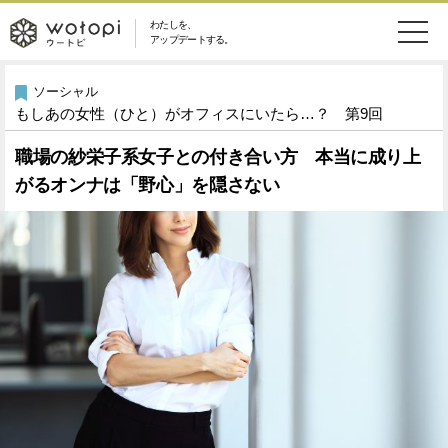
わたしを、
wotopi
アップデートする。
メ
恋愛・結婚
旅・グルメ
-
ソーシャル
もしあの女性（ひと）がオフィスにいたら…？ 第9回
ニ
美容・コスメ
妊娠・出産
ウ
ュ
職場の紗栄子系女子との付き合い方 本当に成り上
がるオンナは「野心」を隠さない
健康
ワークスタイル
ー
ー
ライフスタイル
ファッション
ト
ソーシャル
SDGs
ピ
アイテム
検
索
ウートピとは？