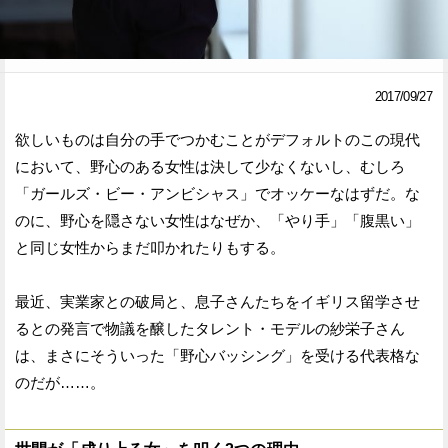
Facebook
Twitter
で
で
2017/09/27
シ
シ
欲しいものは自分の手でつかむことがデフォルトのこの現代
ェ
ェ
において、野心のある女性は決して少なくないし、むしろ
ア
ア
「ガールズ・ビー・アンビシャス」でオッケーなはずだ。な
のに、野心を隠さない女性はなぜか、「やり手」「腹黒い」
す
す
と同じ女性からまだ叩かれたりもする。
る
る
最近、実業家との破局と、息子さんたちをイギリス留学させ
るとの発言で物議を醸したタレント・モデルの紗栄子さん
は、まさにそういった「野心バッシング」を受ける代表格な
のだが……。