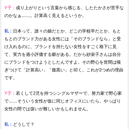
Y子：
成り上がりという言葉から感じる、したたかさが苦手な
のかなぁ……。計算高く見えるというか。
私：
日本って、誰々の娘だとか、どこの学校卒だとか、もと
もとのブランド力がある女性には「そのブランドなら」と受
け入れるのに、ブランドを持たない女性をすごく格下に見
て、実力を過小評価する癖がある。だから紗栄子さんは自分
にブランドをつけようとしたんですよ。その野心を世間は嗅
ぎつけて「計算高い」「腹黒い」と叩く。これが2つめの理由
です。
Y子：
若くして2児を持つシングルマザーで、努力家で野心家
で……そういう女性が仮に同じオフィスにいたら、やっぱり
女性の間では扱いが難しいかもしれません。
私：
どうして？