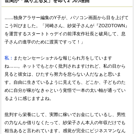
世間が「成り上る女」を叩く2つの理由
……独身アラサー編集のY子が、パソコン画面から目を上げて
こう叫びました。「河崎さん、紗栄子さんが『ZOZOTOWN』
を運営するスタートトゥデイの前澤友作社長と破局して、息
子さんの進学のために渡英ですって！」
私：
またセンセーショナルな報じられ方をしています
ね……。ネットでもとかく批判されますけれど、私の目から
見ると彼女は、ひたすら努力を怠らない人だなぁと思いま
す。自由に生きているように見えても、どこか、子どものた
めに自分が稼がなきゃという覚悟で一本の太い軸が通ってい
るように感じますよね。
批判すら栄養にして、実際に稼いでお金にしているし、男性
の力なんか借りなくたって、紗栄子さん本人の年収だけでも
相当あると言われています。感覚が完全にビジネスマンなん