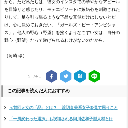
から。ただ私たちは、彼女のインスタでの華やかなアピール
を目障りと感じたり、モテエピソードに嫉妬心を刺激された
りして、足を引っ張るような下品な真似だけはしないとだ
け、心に決めておきたい。「ガールズ・ビー・アンビシャ
ス」。他人の野心（野望）を挫くようなこすい女は、自分の
野心（野望）だって遂げられるわけがないのだから。
（河崎 環）
SHARE
この記事を読んだ人におすすめ
＜前回＞女の「品」とは？ 渡辺直美系女子を見て思うこと
「一風変わった選択」も祝福される阿川佐和子型人材とは