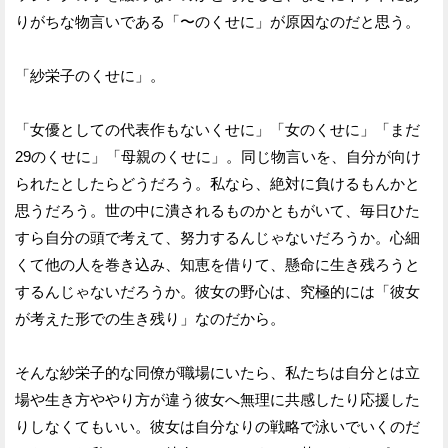
りがちな物言いである「〜のくせに」が原因なのだと思う。
「紗栄子のくせに」。
「女優としての代表作もないくせに」「女のくせに」「まだ
29のくせに」「母親のくせに」。同じ物言いを、自分が向け
られたとしたらどうだろう。私なら、絶対に負けるもんかと
思うだろう。世の中に潰されるものかともがいて、毎日ひた
すら自分の頭で考えて、努力するんじゃないだろうか。心細
くて他の人を巻き込み、知恵を借りて、懸命に生き残ろうと
するんじゃないだろうか。彼女の野心は、究極的には「彼女
が考えた形での生き残り」なのだから。
そんな紗栄子的な同僚が職場にいたら、私たちは自分とは立
場や生き方ややり方が違う彼女へ無理に共感したり応援した
りしなくてもいい。彼女は自分なりの戦略で泳いでいくのだ