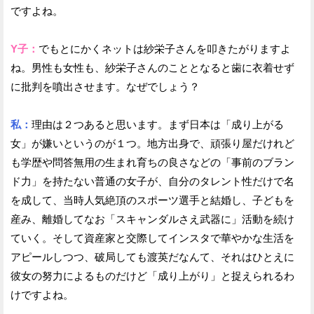
ですよね。
Y子：
でもとにかくネットは紗栄子さんを叩きたがりますよ
ね。男性も女性も、紗栄子さんのこととなると歯に衣着せず
に批判を噴出させます。なぜでしょう？
私：
理由は２つあると思います。まず日本は「成り上がる
女」が嫌いというのが１つ。地方出身で、頑張り屋だけれど
も学歴や問答無用の生まれ育ちの良さなどの「事前のブラン
ド力」を持たない普通の女子が、自分のタレント性だけで名
を成して、当時人気絶頂のスポーツ選手と結婚し、子どもを
産み、離婚してなお「スキャンダルさえ武器に」活動を続け
ていく。そして資産家と交際してインスタで華やかな生活を
アピールしつつ、破局しても渡英だなんて、それはひとえに
彼女の努力によるものだけど「成り上がり」と捉えられるわ
けですよね。