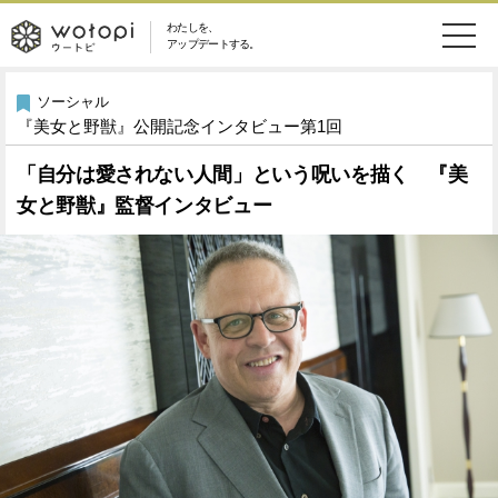
わたしを、
wotopi
アップデートする。
メ
恋愛・結婚
旅・グルメ
-
ソーシャル
『美女と野獣』公開記念インタビュー第1回
ニ
美容・コスメ
妊娠・出産
ウ
ュ
「自分は愛されない人間」という呪いを描く 『美
女と野獣』監督インタビュー
健康
ワークスタイル
ー
ー
ライフスタイル
ファッション
ト
ソーシャル
SDGs
ピ
アイテム
検
索
ウートピとは？