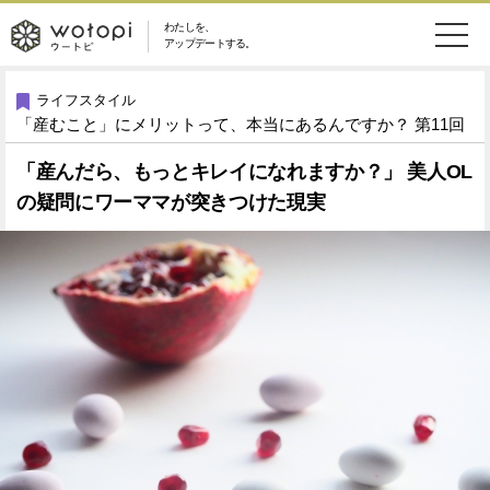
わたしを、
wotopi
アップデートする。
メ
恋愛・結婚
旅・グルメ
-
ライフスタイル
「産むこと」にメリットって、本当にあるんですか？ 第11回
ニ
美容・コスメ
妊娠・出産
ウ
ュ
「産んだら、もっとキレイになれますか？」 美人OL
の疑問にワーママが突きつけた現実
健康
ワークスタイル
ー
ー
ライフスタイル
ファッション
ト
ソーシャル
SDGs
ピ
アイテム
検
索
ウートピとは？