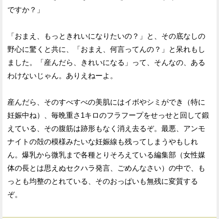
ですか？」
「おまえ、もっときれいになりたいの？」と、その底なしの
野心に驚くと共に、「おまえ、何言ってんの？」と呆れもし
ました。「産んだら、きれいになる」って、そんなの、ある
わけないじゃん。ありえねーよ。
産んだら、そのすべすべの美肌にはイボやシミができ（特に
妊娠中ね）、毎晩重さ1キロのフラフープをせっせと回して鍛
えている、その腹筋は跡形もなく消え去るぞ。最悪、アンモ
ナイトの殻の模様みたいな妊娠線も残ってしまうやもしれ
ん。爆乳から微乳まで各種とりそろえている編集部（女性媒
体の長とは思えぬセクハラ発言、ごめんなさい）の中で、も
っとも均整のとれている、そのおっぱいも無残に変質する
ぞ。