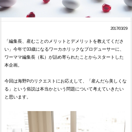
Facebook
Twitter
で
で
2017/03/29
シ
シ
「編集長、産むことのメリットとデメリットを教えてくださ
ェ
ェ
い」今年で33歳になるワーカホリックなプロデューサーに、
ア
ア
ワーママ編集長（私）が詰め寄られたことからスタートした
本企画。
す
す
る
る
今回は海野Pのリクエストにお応えして、「産んだら美しくな
る」という俗説は本当かという問題について考えていきたい
と思います。