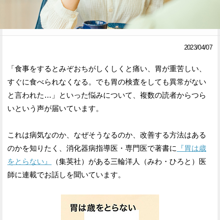
Facebook
Twitter
で
で
2023/04/07
シ
シ
「食事をするとみぞおちがしくしくと痛い、胃が重苦しい、
ェ
ェ
すぐに食べられなくなる。でも胃の検査をしても異常がない
ア
ア
と言われた…」といった悩みについて、複数の読者からつら
いという声が届いています。
す
す
る
る
これは病気なのか、なぜそうなるのか、改善する方法はある
のかを知りたく、消化器病指導医・専門医で著書に
『胃は歳
をとらない』
（集英社）がある三輪洋人（みわ・ひろと）医
師に連載でお話しを聞いています。