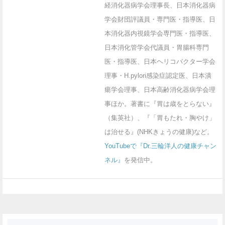
経消化器病学会理事長、日本消化器病
学会財団評議員・専門医・指導医、日
本消化器内視鏡学会専門医・指導医、
日本消化管学会代議員・胃腸科専門
医・指導医、日本ヘリコバクター学会
理事・H.pylori感染症認定医、日本潰
瘍学会理事、日本高齢消化器病学会理
事ほか。著書に『胃は歳をとらない』
（集英社）、『「胃もたれ・胸やけ」
は治せる』(NHKきょうの健康)など。
YouTubeで『Dr.三輪洋人の健康チャン
ネル』
を発信中。