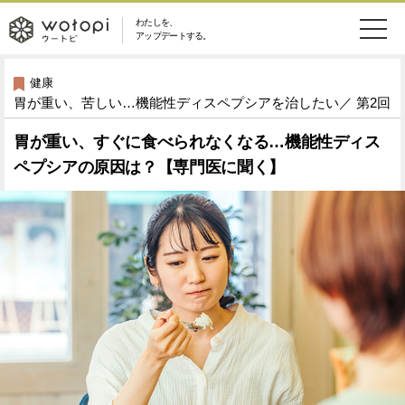
わたしを、
wotopi
アップデートする。
メ
恋愛・結婚
旅・グルメ
-
健康
胃が重い、苦しい…機能性ディスペプシアを治したい／ 第2回
ニ
美容・コスメ
妊娠・出産
ウ
ュ
胃が重い、すぐに食べられなくなる…機能性ディス
ペプシアの原因は？【専門医に聞く】
健康
ワークスタイル
ー
ー
ライフスタイル
ファッション
ト
ソーシャル
SDGs
ピ
アイテム
検
索
ウートピとは？