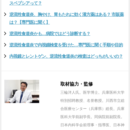
スペプシアって？
逆流性食道炎、胸やけ、胃もたれに効く漢方薬はある？ 市販薬
は？【専門医に聞く】
逆流性食道炎かも…病院ではどう診断する？
逆流性食道炎で内視鏡検査を受けた…専門医に聞く手順や目的
内視鏡とレントゲン、逆流性食道炎の検査はどっちがいいの？
取材協力・監修
三輪洋人氏。医学博士。兵庫医科大学
特別招聘教授、名誉教授。川西市立総
合医療センター（兵庫県）総長。兵庫
医科大学前副学長。同病院前副院長。
日本内科学会前理事・指導医、日本神