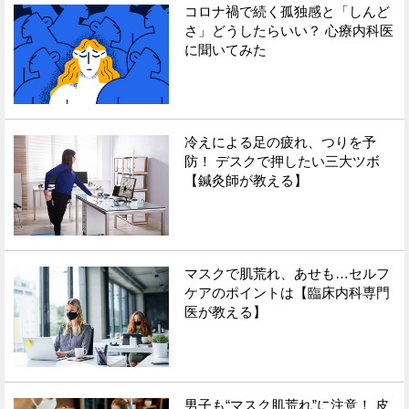
コロナ禍で続く孤独感と「しんど
さ」どうしたらいい？ 心療内科医
に聞いてみた
冷えによる足の疲れ、つりを予
防！ デスクで押したい三大ツボ
【鍼灸師が教える】
マスクで肌荒れ、あせも…セルフ
ケアのポイントは【臨床内科専門
医が教える】
男子も“マスク肌荒れ”に注意！ 皮