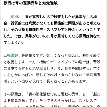
原因は胃の運動異常と知覚過敏
——
前回
、「胃が重苦しいので検査をしたが異常なしの場
合、器質的には病変がなくても機能的に問題があると考えら
れ、その状態を機能性ディスペプシアと呼ぶ」ということで
した。では、異常がないのに胃が重苦しくなる原因は何なの
でしょうか。
三輪医師：
暴飲暴食で胃が苦しくなった場合は、時間が経つ
と改善します。一方、機能性ディスペプシアの場合は、普段
の食事でも胃もたれや重苦しさ、また食事を開始するとすぐ
におなかいっぱいに感じてそれ以上食べられない「早期満腹
感」という症状が現れて、長く続くことがあります。
その原因は、「胃の消化活動である運動の異常」と、「脳に
よる知覚過敏」です。そしてそのきっかけは、ストレスで
す。ストレスとは具体的に、外部から、環境的、社会的、身