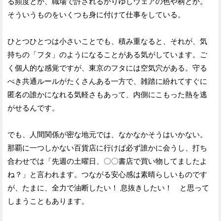
る頻度とか、職場で許されるかりゆしウェアの色や柄とか。
そういうものをいくつも身に付けて仕事をしている。
ひとつひとつは小さいことでも、積み重なると、それが、気
持ちの「フタ」のようになることがある気がしています。ご
く個人的な感覚ですが、東京のフタには空気穴がある。守る
べき共通ルールがたくさんある一方で、雑踏に紛れてすぐに
匿名の誰かになれる気軽さもあって、内側にこもった熱を逃
がせるんです。
でも、人間関係が密な地元では、なかなかそうはいかない。
那覇に一つしかない百貨店に行けば必ず誰かに会うし、打ち
合わせでは「先週の土曜日、〇〇書店で買い物してましたよ
ね？」と言われます。つながる安心感は素晴らしいものです
が、たまに、全力で油断したい！ 息抜きしたい！ と思って
しまうこともあります。