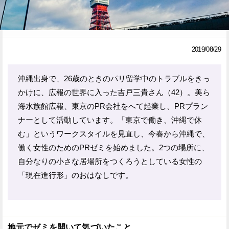
Facebook
Twitter
で
で
2019/08/29
シ
シ
ェ
ェ
沖縄出身で、26歳のときのパリ留学中のトラブルをきっ
かけに、広報の世界に入った吉戸三貴さん（42）。美ら
ア
ア
海水族館広報、東京のPR会社をへて起業し、PRプラン
す
す
ナーとして活動しています。「東京で働き、沖縄で休
る
る
む」というワークスタイルを見直し、今春から沖縄で、
働く女性のためのPRゼミを始めました。2つの場所に、
自分なりの小さな居場所をつくろうとしている女性の
「現在進行形」のおはなしです。
地元でゼミを開いて気づいたこと