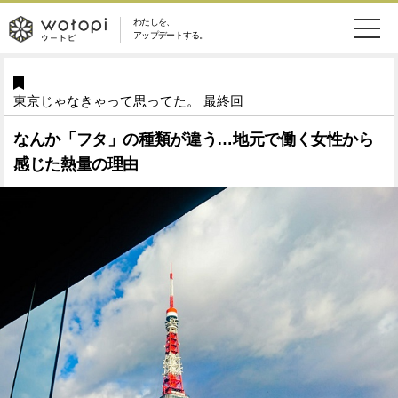
わたしを、
wotopi
アップデートする。
メ
恋愛・結婚
旅・グルメ
-
東京じゃなきゃって思ってた。 最終回
ニ
美容・コスメ
妊娠・出産
ウ
ュ
なんか「フタ」の種類が違う…地元で働く女性から
感じた熱量の理由
健康
ワークスタイル
ー
ー
ライフスタイル
ファッション
ト
ソーシャル
SDGs
ピ
アイテム
検
索
ウートピとは？