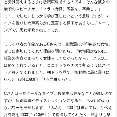
と受け答えするさまは敏腕広報そのものです。そんな彼女の
最初のスピーチが、「ノラ（野良）広報を、卒業します
っ！」でした。しっかり学び直したいという意味ですが、マ
イクを握りしめ声高らかに宣言する様子があまりにチャーミ
ングで、思わず吹き出しました。
しっかり者の印象があるBさんは、言葉選びが印象的な女性。
ゼミに参加してくれた理由を聞いたら、「女性限定なのに、
授業の内容がまったく女性らしくなかったから」（たぶん、
ほめてくれている）と、ココナッツをナタで割るようにスパ
ッと答えてくれました。朝ドラを見て、衝動的に馬に乗りに
行った（3分1080円）話も面白かった。
Cさんは一見クールなタイプ。授業中も静かなことが多いので
すが、個別課題やディスカッションになると、活火山のよう
なパワーを発揮します。「みんな、200字は書いてね」と伝え
た課題を2000字（10倍！）で提出してくれたり、誰よりも早