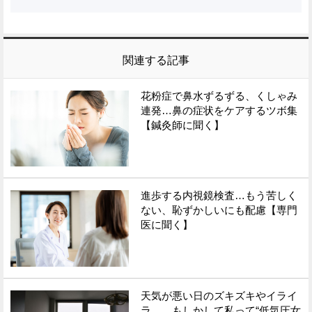
関連する記事
花粉症で鼻水ずるずる、くしゃみ
連発…鼻の症状をケアするツボ集
【鍼灸師に聞く】
進歩する内視鏡検査…もう苦しく
ない、恥ずかしいにも配慮【専門
医に聞く】
天気が悪い日のズキズキやイライ
ラ…。もしかして私って“低気圧女