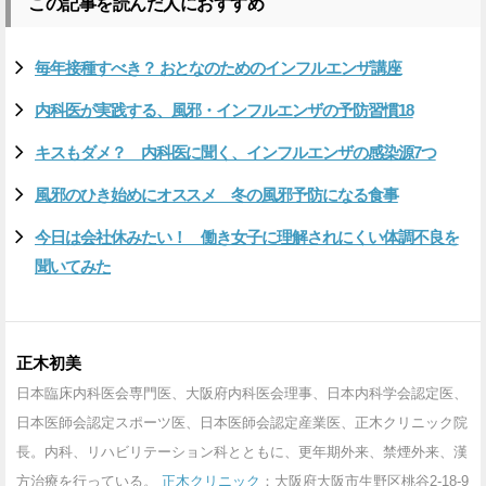
この記事を読んだ人におすすめ
毎年接種すべき？ おとなのためのインフルエンザ講座
内科医が実践する、風邪・インフルエンザの予防習慣18
キスもダメ？ 内科医に聞く、インフルエンザの感染源7つ
風邪のひき始めにオススメ 冬の風邪予防になる食事
今日は会社休みたい！ 働き女子に理解されにくい体調不良を
聞いてみた
正木初美
日本臨床内科医会専門医、大阪府内科医会理事、日本内科学会認定医、
日本医師会認定スポーツ医、日本医師会認定産業医、正木クリニック院
長。内科、リハビリテーション科とともに、更年期外来、禁煙外来、漢
方治療を行っている。
正木クリニック
：大阪府大阪市生野区桃谷2-18-9