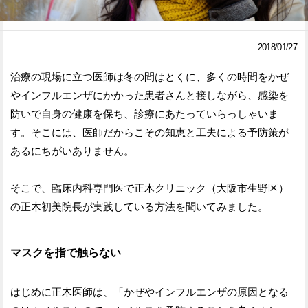
Facebook
Twitter
2018/01/27
で
で
治療の現場に立つ医師は冬の間はとくに、多くの時間をかぜ
シ
シ
やインフルエンザにかかった患者さんと接しながら、感染を
ェ
ェ
防いで自身の健康を保ち、診療にあたっていらっしゃいま
ア
ア
す。そこには、医師だからこその知恵と工夫による予防策が
あるにちがいありません。
す
す
る
る
そこで、臨床内科専門医で正木クリニック（大阪市生野区）
の正木初美院長が実践している方法を聞いてみました。
マスクを指で触らない
はじめに正木医師は、「かぜやインフルエンザの原因となる