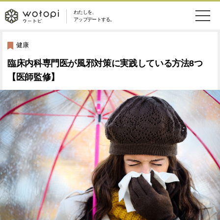
わたしを、
wotopi
アップデートする。
メ
恋愛・結婚
旅・グルメ
-
健康
ニ
臨床内科専門医が風邪対策に実践している方法8つ
美容・コスメ
妊娠・出産
ウ
ュ
【医師監修】
健康
ワークスタイル
ー
ー
ライフスタイル
ファッション
ト
ソーシャル
SDGs
ピ
アイテム
検
索
ウートピとは？