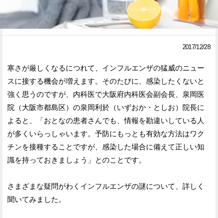
Facebook
Twitter
で
で
2017/12/28
シ
シ
寒さが厳しくなるにつれて、インフルエンザの猛威のニュー
ェ
ェ
スに接する機会が増えます。そのたびに、感染したくないと
ア
ア
強く思うのですが、内科医で大阪府内科医会副会長、泉岡医
院（大阪市都島区）の泉岡利於（いずおか・としお）院長に
す
す
よると、「おとなの患者さんでも、情報を勘違いしている人
る
る
が多くいらっしゃいます。予防にもっとも有効な方法はワク
チンを接種することですが、感染した場合に備えて正しい知
識を持っておきましょう」とのことです。
さまざまな疑問がわくインフルエンザの謎について、詳しく
聞いてみました。