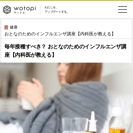
わたしを、
wotopi
アップデートする。
メ
恋愛・結婚
旅・グルメ
-
健康
おとなのためのインフルエンザ講座【内科医が教える】
ニ
美容・コスメ
妊娠・出産
ウ
ュ
毎年接種すべき？ おとなのためのインフルエンザ講
座【内科医が教える】
健康
ワークスタイル
ー
ー
ライフスタイル
ファッション
ト
ソーシャル
SDGs
ピ
アイテム
検
索
ウートピとは？