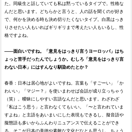
た。同級生と話していても私は黙っているタイプで。性格な
んだと思います。どちらかと言うと、人の話を聞くのが好き
で、何かを決める時も決め切りたくないタイプ。白黒はっき
りさせたい人もいればギリギリまで考えたい人もいるし、性
格ですよね。
——面白いですね。「意見をはっきり言うヨーロッパ」はち
ょっと苦手だったんでしょうか。むしろ「意見をはっきり言
わない日本」にはすんなり馴染めたとか？
春香：日本は居心地がよいですね。言葉も「すごーい」「か
わいい」「マジー？」を使いまわせば会話が成り立っちゃう
（笑）。曖昧にしやすい言語なんだと思います。わざわざ
「私はこう思う」と言わなくてもいい。「〜と言われていま
すよね」と主語をあいまいにした表現もできるし、擬音語や
擬態語も多いからふんわりニュアンスで伝えることができ
る。そこが日本の美徳や素敵な文化だなとも思うし、ちょう