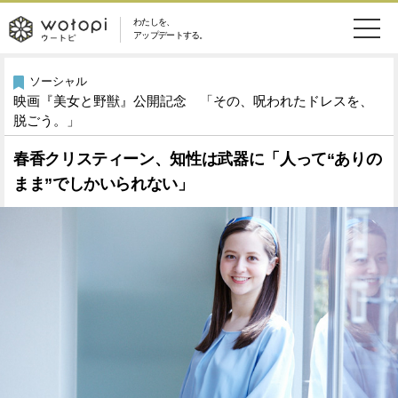
わたしを、
wotopi
アップデートする。
メ
恋愛・結婚
旅・グルメ
-
ソーシャル
映画『美女と野獣』公開記念 「その、呪われたドレスを、
ニ
美容・コスメ
妊娠・出産
脱ごう。」
ウ
ュ
春香クリスティーン、知性は武器に「人って“ありの
健康
ワークスタイル
ー
ー
まま”でしかいられない」
ライフスタイル
ファッション
ト
ソーシャル
SDGs
ピ
アイテム
検
索
ウートピとは？