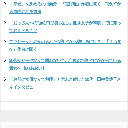
「幸せ」を決めるのは自分 『逃げ恥』作者に聞く、“呪い”か
ら自由になる方法
「おっさんへの“媚び”に得はなし」働き女子が30歳までに知っ
ておくべきこと
アラサー女性にかけられた“呪い”から抜けるには？ 『うつヌ
ケ』作者に聞く
20代がピークなんて思わないで…年齢の”呪い”にかかっている
貴女へ【DJあおい】
「お前に女優なんて無理」と言われ続けた20代 田中美佐子さ
んインタビュー