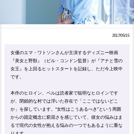
Facebook
Twitter
で
で
シ
シ
2017/05/15
ェ
ェ
女優のエマ・ワトソンさんが主演するディズニー映画
ア
ア
『美女と野獣』（ビル・コンドン監督）が『アナと雪の
す
す
女王』を上回るヒットスタートを記録し、ただ今上映中
です。
る
る
本作のヒロイン、ベルは読者家で聡明なヒロインです
が、閉鎖的な村では浮いた存在で「ここではないどこ
か」を探しています。“女性はこうあるべき”という周囲
からの固定概念に窮屈さを感じていて、彼女の悩みはま
るで現代の女性が抱える悩みの一つでもあるように重な
ります。