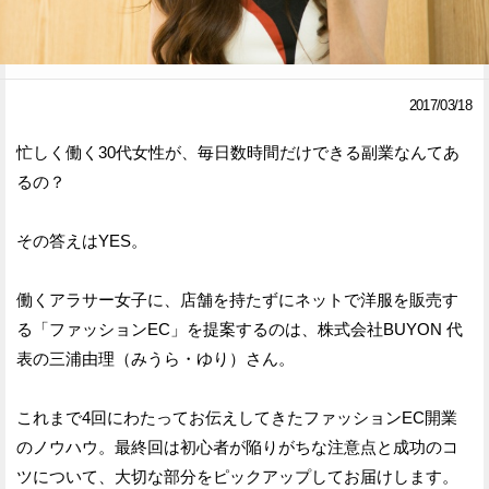
Facebook
Twitter
で
で
2017/03/18
シ
シ
忙しく働く30代女性が、毎日数時間だけできる副業なんてあ
ェ
ェ
るの？
ア
ア
その答えはYES。
す
す
る
る
働くアラサー女子に、店舗を持たずにネットで洋服を販売す
る「ファッションEC」を提案するのは、株式会社BUYON 代
表の三浦由理（みうら・ゆり）さん。
これまで4回にわたってお伝えしてきたファッションEC開業
のノウハウ。最終回は初心者が陥りがちな注意点と成功のコ
ツについて、大切な部分をピックアップしてお届けします。