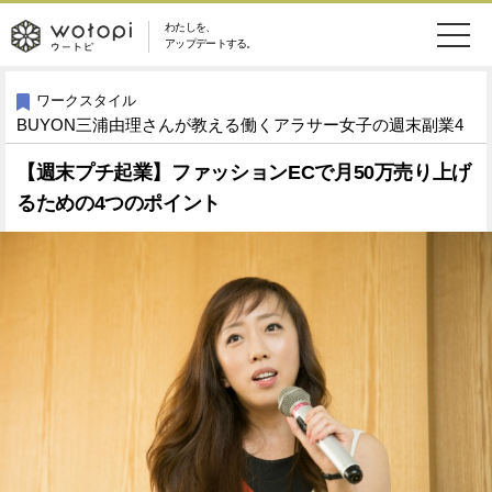
わたしを、
wotopi
アップデートする。
メ
恋愛・結婚
旅・グルメ
-
ワークスタイル
BUYON三浦由理さんが教える働くアラサー女子の週末副業4
ニ
美容・コスメ
妊娠・出産
ウ
ュ
【週末プチ起業】ファッションECで月50万売り上げ
るための4つのポイント
健康
ワークスタイル
ー
ー
ライフスタイル
ファッション
ト
ソーシャル
SDGs
ピ
アイテム
検
索
ウートピとは？