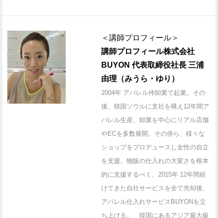
＜講師プロフィール＞
講師プロフィール株式会社
BUYON 代表取締役社長 三浦
由理（みうら・ゆり）
2004年 アパレル仲卸業で起業。その
後、韓国ソウルに支社を構え12年間ア
パレル生産、卸業を中心にリアル店舗
やECを多数展開。その傍ら、様々な
ショップをプロデュースし女性の自立
を支援。物販の仕入れの大変さを根本
的に支援するべく、2015年 12年間続
けてきた自社サービスを全て売却後、
アパレル仕入れサービスBUYONを立
ち上げる。 韓国にあるアジア最大級