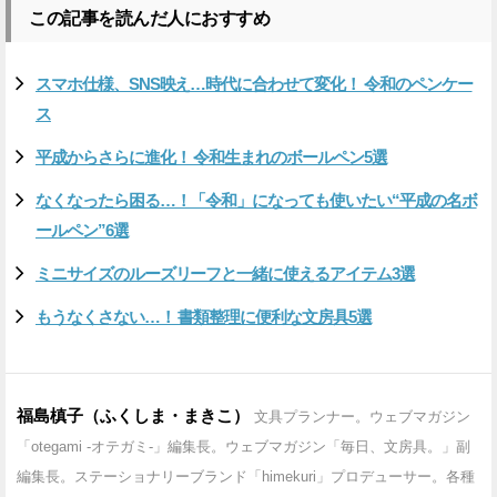
この記事を読んだ人におすすめ
スマホ仕様、SNS映え…時代に合わせて変化！ 令和のペンケー
ス
平成からさらに進化！ 令和生まれのボールペン5選
なくなったら困る…！「令和」になっても使いたい“平成の名ボ
ールペン”6選
ミニサイズのルーズリーフと一緒に使えるアイテム3選
もうなくさない…！ 書類整理に便利な文房具5選
福島槙子（ふくしま・まきこ）
文具プランナー。ウェブマガジン
「otegami -オテガミ-」編集長。ウェブマガジン「毎日、文房具。」副
編集長。ステーショナリーブランド「himekuri」プロデューサー。各種