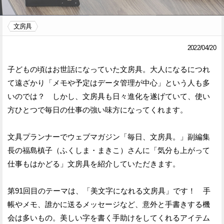
Facebook
Twitter
文房具
で
で
2022/04/20
シ
シ
子どもの頃はお世話になっていた文房具。大人になるにつれ
ェ
ェ
て遠ざかり「メモや予定はデータ管理が中心」という人も多
ア
ア
いのでは？ しかし、文房具も日々進化を遂げていて、使い
方ひとつで毎日の仕事の強い味方になってくれます。
す
す
る
る
文具プランナーでウェブマガジン「毎日、文房具。」副編集
長の福島槙子（ふくしま・まきこ）さんに「気分も上がって
仕事もはかどる」文房具を紹介していただきます。
第91回目のテーマは、「美文字になれる文房具」です！ 手
帳やメモ、誰かに送るメッセージなど、意外と手書きする機
会は多いもの。美しい字を書く手助けをしてくれるアイテム