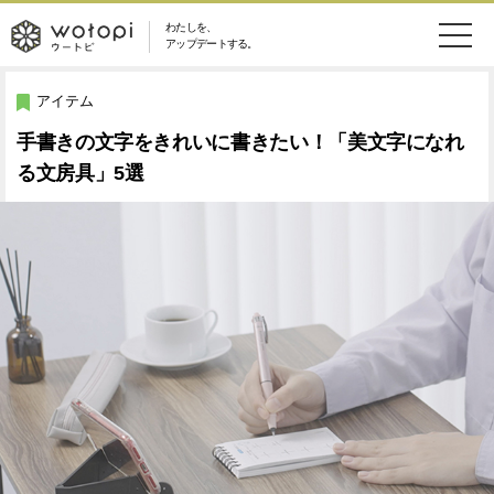
わたしを、
wotopi
アップデートする。
メ
恋愛・結婚
旅・グルメ
-
アイテム
ニ
手書きの文字をきれいに書きたい！「美文字になれ
美容・コスメ
妊娠・出産
ウ
ュ
る文房具」5選
健康
ワークスタイル
ー
ー
ライフスタイル
ファッション
ト
ソーシャル
SDGs
ピ
アイテム
検
索
ウートピとは？