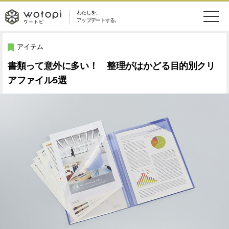
わたしを、
wotopi
アップデートする。
メ
恋愛・結婚
旅・グルメ
-
アイテム
ニ
書類って意外に多い！ 整理がはかどる目的別クリ
美容・コスメ
妊娠・出産
ウ
ュ
アファイル5選
健康
ワークスタイル
ー
ー
ライフスタイル
ファッション
ト
ソーシャル
SDGs
ピ
アイテム
検
索
ウートピとは？