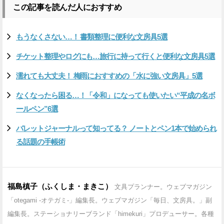
この記事を読んだ人におすすめ
もうなくさない…！ 書類整理に便利な文房具5選
チケット整理やログにも…旅行に持って行くと便利な文房具5選
濡れても大丈夫！ 梅雨におすすめの「水に強い文房具」5選
なくなったら困る…！「令和」になっても使いたい“平成の名ボ
ールペン”6選
バレットジャーナルって知ってる？ ノートとペン1本で始められ
る話題の手帳術
福島槙子（ふくしま・まきこ）
文具プランナー。ウェブマガジン
「otegami -オテガミ-」編集長。ウェブマガジン「毎日、文房具。」副
編集長。ステーショナリーブランド「himekuri」プロデューサー。各種