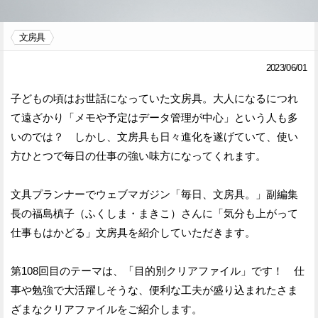
Facebook
Twitter
文房具
で
で
2023/06/01
シ
シ
子どもの頃はお世話になっていた文房具。大人になるにつれ
ェ
ェ
て遠ざかり「メモや予定はデータ管理が中心」という人も多
ア
ア
いのでは？ しかし、文房具も日々進化を遂げていて、使い
方ひとつで毎日の仕事の強い味方になってくれます。
す
す
る
る
文具プランナーでウェブマガジン「毎日、文房具。」副編集
長の福島槙子（ふくしま・まきこ）さんに「気分も上がって
仕事もはかどる」文房具を紹介していただきます。
第108回目のテーマは、「目的別クリアファイル」です！ 仕
事や勉強で大活躍しそうな、便利な工夫が盛り込まれたさま
ざまなクリアファイルをご紹介します。