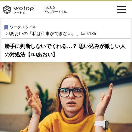
わたしを、
wotopi
アップデートする。
メ
恋愛・結婚
旅・グルメ
-
ワークスタイル
DJあおいの「私は仕事ができない。」task185
ニ
美容・コスメ
妊娠・出産
ウ
ュ
勝手に判断しないでくれる…？ 思い込みが激しい人
の対処法【DJあおい】
健康
ワークスタイル
ー
ー
ライフスタイル
ファッション
ト
ソーシャル
SDGs
ピ
アイテム
検
索
ウートピとは？