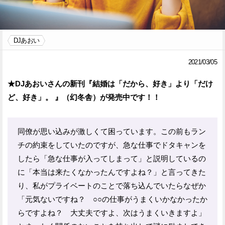
Facebook
Twitter
DJあおい
で
で
シ
シ
2021/03/05
ェ
ェ
★DJあおいさんの新刊『結婚は「だから、好き」より「だけ
ア
ア
ど、好き」。 』（幻冬舎）が発売中です！！
す
す
る
る
同僚が思い込みが激しくて困っています。この前もラン
チの約束をしていたのですが、急な仕事でドタキャンを
したら「急な仕事が入ってしまって」と説明しているの
に「本当は来たくなかったんですよね？」と言ってきた
り、私がプライベートのことで落ち込んでいたらなぜか
「元気ないですね？ ○○の仕事がうまくいかなかったか
らですよね？ 大丈夫ですよ、次はうまくいきますよ」