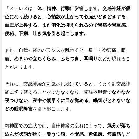
「ストレスは、
体、精神、行動
に影響します。
交感神経が優
位になり続けると、心拍数が上がって心臓がどきどきする、
血圧が上昇する、また消化は抑えられるので胃痛や胃重感、
便秘、下痢、吐き気を引き起こします。
また、自律神経のバランスが乱れると、肩こりや頭痛、腰
痛、
めまいや立ちくらみ、ふらつき、耳鳴り
などが現れるこ
とがあります。
それに、交感神経が刺激され続けていると、うまく副交感神
経に切り替えることができなくなり、緊張や興奮で
なかなか
寝つけない、夜中や朝早くに目が覚める、眠気がとれないな
どの睡眠障害
を引き起こします。
精神面での症状では、自律神経の乱れによって、
気分が落ち
込んだ状態が続く、憂うつ感、不安感、緊張感、焦燥感
など