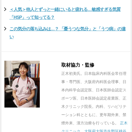
＜人気＞他人とずっと一緒にいると疲れる…敏感すぎる気質
「HSP」って知ってる？
この気分の落ち込みは…？ 「憂うつな気分」と「うつ病」の違
い
取材協力・監修
正木初美氏。日本臨床内科医会常任理
事・専門医、大阪府内科医会理事、日
本内科学会認定医、日本医師会認定ス
ポーツ医、日本医師会認定産業医、正
木クリニック院長。内科、リハビリテ
ーション科とともに、更年期外来、禁
煙外来、漢方治療を行っている。
正木
クリニック 大阪府大阪市生野区桃谷