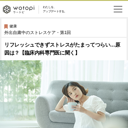
わたしを、
wotopi
アップデートする。
メ
恋愛・結婚
旅・グルメ
-
健康
外出自粛中のストレスケア・第1回
ニ
美容・コスメ
妊娠・出産
ウ
ュ
リフレッシュできずストレスがたまってつらい…原
因は？【臨床内科専門医に聞く】
健康
ワークスタイル
ー
ー
ライフスタイル
ファッション
ト
ソーシャル
SDGs
ピ
アイテム
検
索
ウートピとは？