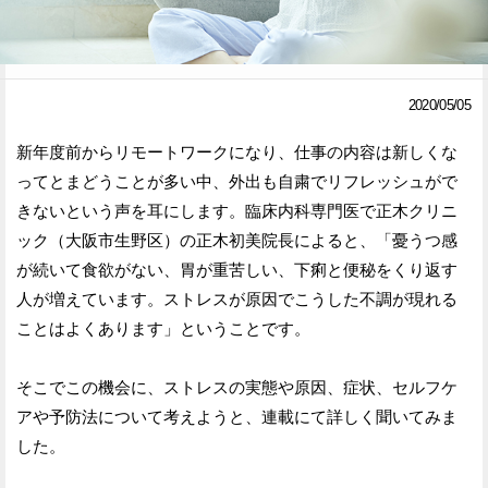
Facebook
Twitter
で
で
2020/05/05
シ
シ
新年度前からリモートワークになり、仕事の内容は新しくな
ェ
ェ
ってとまどうことが多い中、外出も自粛でリフレッシュがで
ア
ア
きないという声を耳にします。臨床内科専門医で正木クリニ
ック（大阪市生野区）の正木初美院長によると、「憂うつ感
す
す
が続いて食欲がない、胃が重苦しい、下痢と便秘をくり返す
る
る
人が増えています。ストレスが原因でこうした不調が現れる
ことはよくあります」ということです。
そこでこの機会に、ストレスの実態や原因、症状、セルフケ
アや予防法について考えようと、連載にて詳しく聞いてみま
した。