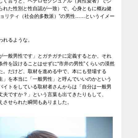
しく言うと、ヘテロセクシュアル（異性愛者）でシ
られた性別と性自認が一致）で、心身ともに概ね健
ジョリティ（社会的多数派）”の男性……というイメー
われるような。
が一般男性です」とガチガチに定義するとか、それ
条件を設けることはせずに“市井の男性”くらいの漠然
た。だけど、取材を進める中で、本にも登場する
生」を本当に「一般男性」と呼んでいいのかという
バイトをしている取材者さんからは「自分は一般男
丈夫ですか？」という言葉も出てきたりもして、
えさせられた瞬間もありました。