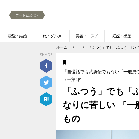
ウートピとは？
メ
恋愛・結婚
旅・グルメ
美容・コスメ
妊娠・出産
ニ
ホーム
「ふつう」でも「ふつう」じゃ
SHARE
ュ
ー
『自慢話でも武勇伝でもない「一般男
ュー第1回
「ふつう」でも「
なりに苦しい 『一
もの