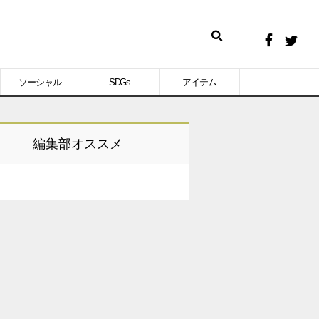
Facebook
Twitt
検
で
で
索
ソーシャル
SDGs
アイテム
シ
シ
ェ
ェ
ア
ア
編集部オススメ
す
す
る
る