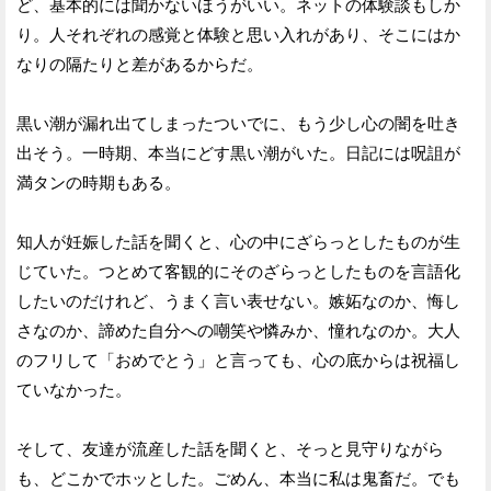
ど、基本的には聞かないほうがいい。ネットの体験談もしか
り。人それぞれの感覚と体験と思い入れがあり、そこにはか
なりの隔たりと差があるからだ。
黒い潮が漏れ出てしまったついでに、もう少し心の闇を吐き
出そう。一時期、本当にどす黒い潮がいた。日記には呪詛が
満タンの時期もある。
知人が妊娠した話を聞くと、心の中にざらっとしたものが生
じていた。つとめて客観的にそのざらっとしたものを言語化
したいのだけれど、うまく言い表せない。嫉妬なのか、悔し
さなのか、諦めた自分への嘲笑や憐みか、憧れなのか。大人
のフリして「おめでとう」と言っても、心の底からは祝福し
ていなかった。
そして、友達が流産した話を聞くと、そっと見守りながら
も、どこかでホッとした。ごめん、本当に私は鬼畜だ。でも