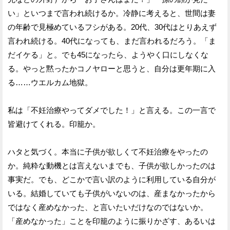
い」といつまで言われ続けるか。冷静に考えると、世間は妻
の年齢で見極めているフシがある。20代、30代はとりあえず
言われ続ける。40代になっても、まだ言われるだろう。「ま
だイケる」と。でも45になったら、ようやく口にしなくな
る。やっと黙ったかコノヤローと思うと、自分は更年期に入
る……ウエルカム地獄。
私は「不妊治療やってダメでした！」と言える。この一言で
皆避けてくれる。印籠か。
ハタと気づく。本当に子供が欲しくて不妊治療をやったの
か。純粋な動機とは言えないまでも、子供が欲しかったのは
事実だ。でも、どこかで言い訳のように利用している自分が
いる。結婚していても子供がいないのは、産まなかったから
ではなく産めなかった、と言いたいだけなのではないか。
「産めなかった」ことを印籠のように振りかざす、あるいは