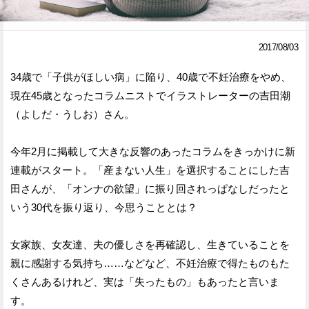
Facebook
Twitter
2017/08/03
で
で
34歳で「子供がほしい病」に陥り、40歳で不妊治療をやめ、
シ
シ
現在45歳となったコラムニストでイラストレーターの吉田潮
ェ
ェ
（よしだ・うしお）さん。
ア
ア
今年2月に掲載して大きな反響のあったコラムをきっかけに新
す
す
連載がスタート。「産まない人生」を選択することにした吉
る
る
田さんが、「オンナの欲望」に振り回されっぱなしだったと
いう30代を振り返り、今思うこととは？
女家族、女友達、夫の優しさを再確認し、生きていることを
親に感謝する気持ち……などなど、不妊治療で得たものもた
くさんあるけれど、実は「失ったもの」もあったと言いま
す。