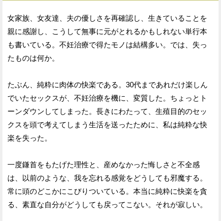
女家族、女友達、夫の優しさを再確認し、生きていることを
親に感謝し、こうして無事に元がとれるかもしれない単行本
も書いている。不妊治療で得たモノは結構多い。では、失っ
たものは何か。
たぶん、純粋に肉体の快楽である。30代まであれだけ楽しん
でいたセックスが、不妊治療を機に、変質した。ちょっとト
ーンダウンしてしまった。長きにわたって、生殖目的のセッ
クスを頭で考えてしまう生活を送ったために、私は純粋な快
楽を失った。
一度鎌首をもたげた理性と、産めなかった悔しさと不全感
は、以前のような、我を忘れる感覚をどうしても邪魔する。
常に頭のどこかにこびりついている。本当に純粋に快楽を貪
る、素直な自分がどうしても戻ってこない。それが寂しい。