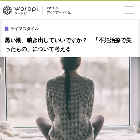
わたしを、
wotopi
アップデートする。
メ
恋愛・結婚
旅・グルメ
-
ライフスタイル
ニ
黒い潮、噴き出していいですか？ 「不妊治療で失
美容・コスメ
妊娠・出産
ウ
ュ
ったもの」について考える
健康
ワークスタイル
ー
ー
ライフスタイル
ファッション
ト
ソーシャル
SDGs
ピ
アイテム
検
索
ウートピとは？