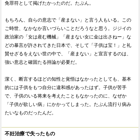
免罪符として掲げたかったのだ。たぶん。
もちろん、自らの意志で「産まない」と言う人もいる。この
ご時世、なかなか言いづらいことだろうなと思う。ジジイの
政治家の「女は産む機械」「産まない女に金は出さねー」な
どの暴言が許されてきた日本で、そして「子供は宝！」と礼
賛せざるをえない世の中で、「産まない」と宣言するのは、
強い意志と確固たる持論が必要だ。
潔く、断言するほどの知性と覚悟はなかったとしても、基本
的には子供をもつ自分に違和感があったはず。子供が苦手
で、子供のいる将来を考えたこともなかったのに、なぜか
「子供が欲しい病」にかかってしまった。たぶん流行り病み
たいなものだったんだ。
不妊治療で失ったもの