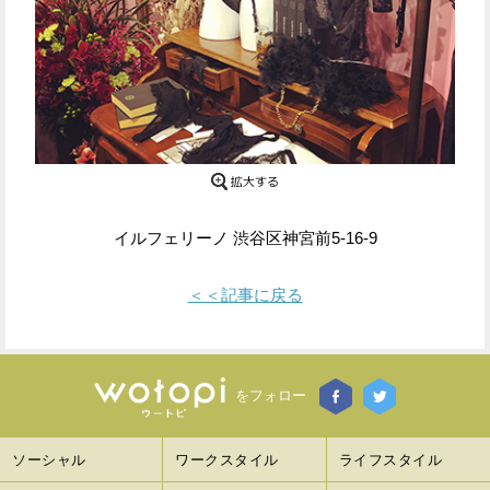
Facebook
Twitter
で
で
シ
シ
ェ
ェ
ア
ア
イルフェリーノ 渋谷区神宮前5-16-9
す
す
る
る
＜＜記事に戻る
をフォロー
ソーシャル
ワークスタイル
ライフスタイル