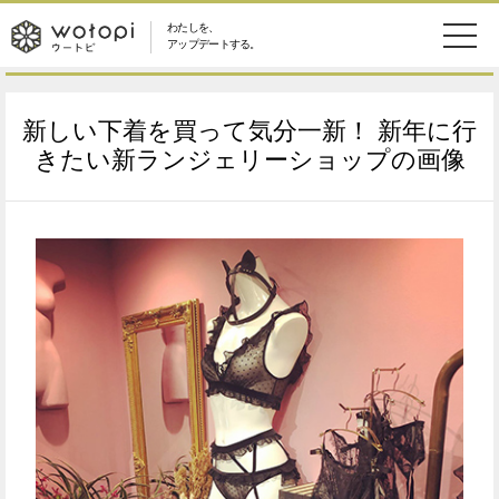
わたしを、
wotopi
アップデートする。
メ
恋愛・結婚
旅・グルメ
-
新しい下着を買って気分一新！ 新年に行
ニ
美容・コスメ
妊娠・出産
きたい新ランジェリーショップの画像
ウ
ュ
健康
ワークスタイル
ー
ー
ライフスタイル
ファッション
ト
ソーシャル
SDGs
ピ
アイテム
検
索
ウートピとは？