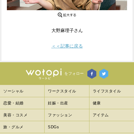
Facebook
Twitter
で
で
大野麻理子さん
シ
シ
ェ
ェ
＜＜記事に戻る
ア
ア
す
す
をフォロー
る
る
ソーシャル
ワークスタイル
ライフスタイル
恋愛・結婚
妊娠・出産
健康
美容・コスメ
ファッション
アイテム
旅・グルメ
SDGs