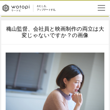
わたしを、
wotopi
アップデートする。
メ
恋愛・結婚
旅・グルメ
-
穐山監督、会社員と映画制作の両立は大
ニ
美容・コスメ
妊娠・出産
変じゃないですか？の画像
ウ
ュ
健康
ワークスタイル
ー
ー
ライフスタイル
ファッション
ト
ソーシャル
SDGs
ピ
アイテム
検
索
ウートピとは？