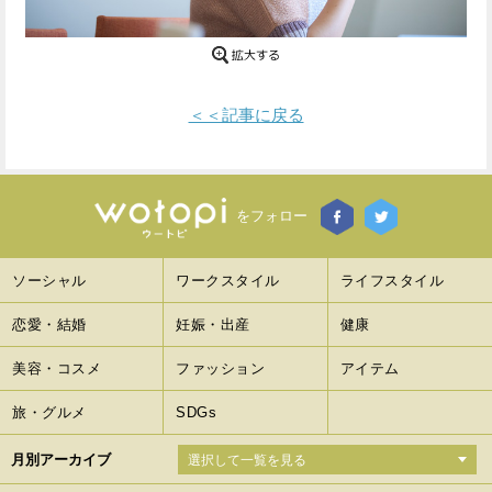
Facebook
Twitter
で
で
＜＜記事に戻る
シ
シ
ェ
ェ
ア
ア
をフォロー
す
す
ソーシャル
ワークスタイル
ライフスタイル
る
る
恋愛・結婚
妊娠・出産
健康
美容・コスメ
ファッション
アイテム
旅・グルメ
SDGs
月別アーカイブ