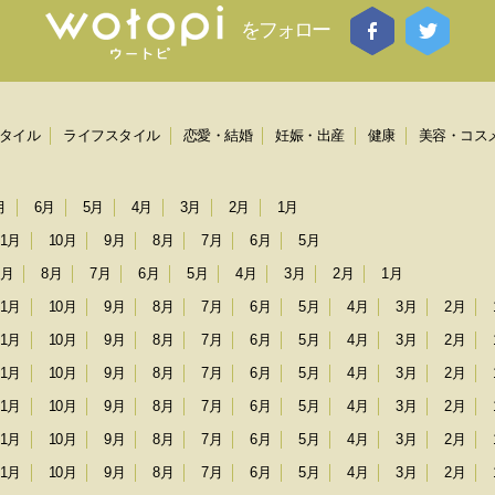
をフォロー
タイル
ライフスタイル
恋愛・結婚
妊娠・出産
健康
美容・コス
月
6月
5月
4月
3月
2月
1月
11月
10月
9月
8月
7月
6月
5月
9月
8月
7月
6月
5月
4月
3月
2月
1月
11月
10月
9月
8月
7月
6月
5月
4月
3月
2月
11月
10月
9月
8月
7月
6月
5月
4月
3月
2月
11月
10月
9月
8月
7月
6月
5月
4月
3月
2月
11月
10月
9月
8月
7月
6月
5月
4月
3月
2月
11月
10月
9月
8月
7月
6月
5月
4月
3月
2月
11月
10月
9月
8月
7月
6月
5月
4月
3月
2月