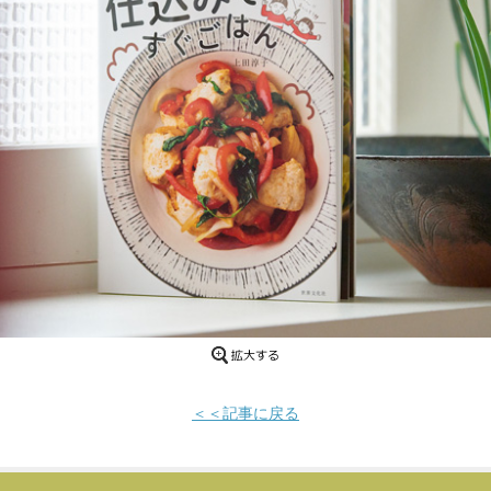
＜＜記事に戻る