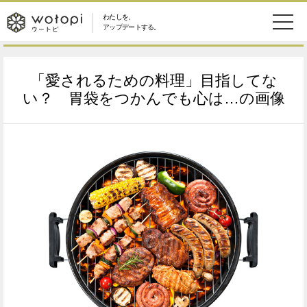
わたしを、
wotopi
アップデートする。
メ
恋愛・結婚
旅・グルメ
-
「愛されるための料理」目指してな
ニ
美容・コスメ
妊娠・出産
い？ 胃袋をつかんでも心は…の画像
ウ
ュ
健康
ワークスタイル
ー
ー
ライフスタイル
ファッション
ト
ソーシャル
SDGs
ピ
アイテム
検
索
ウートピとは？