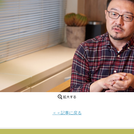
＜＜記事に戻る