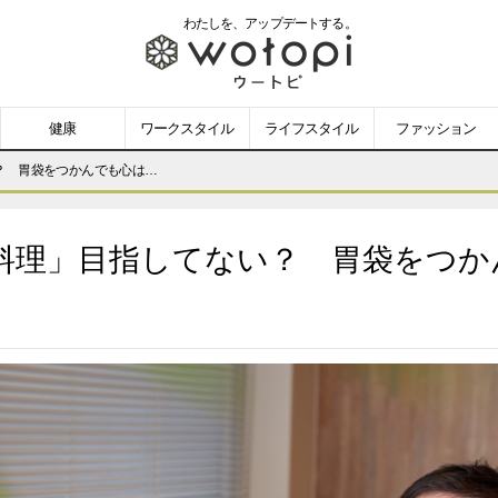
わたしを、
アップデートする。
wotopi
-
健康
ワークスタイル
ライフスタイル
ファッション
ウ
？ 胃袋をつかんでも心は…
ー
料理」目指してない？ 胃袋をつか
ト
ピ