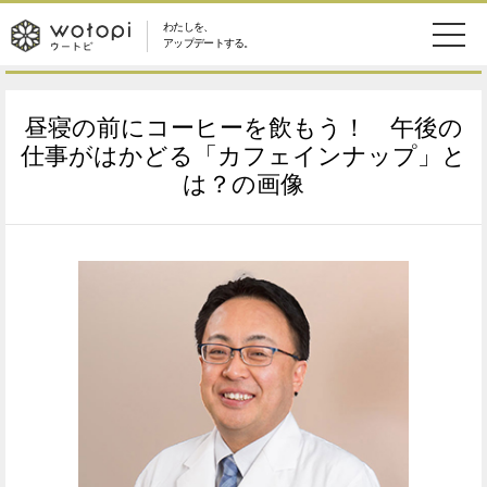
わたしを、
wotopi
アップデートする。
メ
恋愛・結婚
旅・グルメ
-
昼寝の前にコーヒーを飲もう！ 午後の
ニ
美容・コスメ
妊娠・出産
仕事がはかどる「カフェインナップ」と
ウ
ュ
は？の画像
健康
ワークスタイル
ー
ー
ライフスタイル
ファッション
ト
ソーシャル
SDGs
ピ
アイテム
検
索
ウートピとは？