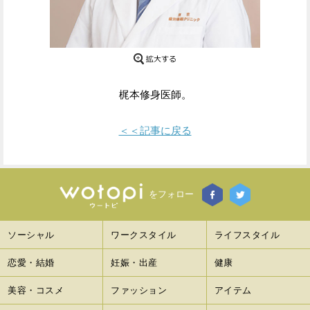
Facebook
Twitter
で
で
シ
シ
梶本修身医師。
ェ
ェ
ア
ア
＜＜記事に戻る
す
す
る
る
をフォロー
ソーシャル
ワークスタイル
ライフスタイル
恋愛・結婚
妊娠・出産
健康
美容・コスメ
ファッション
アイテム