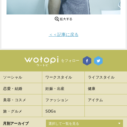
Facebook
Twitter
で
で
シ
シ
＜＜記事に戻る
ェ
ェ
ア
ア
をフォロー
す
す
る
る
ソーシャル
ワークスタイル
ライフスタイル
恋愛・結婚
妊娠・出産
健康
美容・コスメ
ファッション
アイテム
旅・グルメ
SDGs
月別アーカイブ