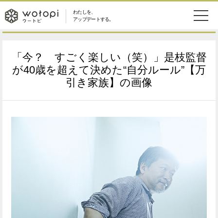
わたしを、
wotopi
アップデートする。
メ
恋愛・結婚
旅・グルメ
-
「今？ すごく楽しい（笑）」是枝監督
ニ
美容・コスメ
妊娠・出産
が40歳を超えて決めた“自分ルール”【万
ウ
ュ
引き家族】の画像
健康
ワークスタイル
ー
ー
ライフスタイル
ファッション
ト
ソーシャル
SDGs
ピ
アイテム
検
索
ウートピとは？