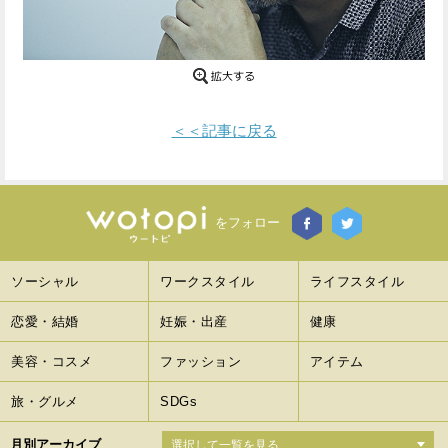
Facebook
Twitter
で
で
シ
シ
＜＜記事に戻る
ェ
ェ
ア
ア
す
す
をフォロー
る
る
ソーシャル
ワークスタイル
ライフスタイル
恋愛・結婚
妊娠・出産
健康
美容・コスメ
ファッション
アイテム
旅・グルメ
SDGs
月別アーカイブ