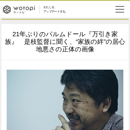
わたしを、
wotopi
アップデートする。
メ
恋愛・結婚
旅・グルメ
-
21年ぶりのパルムドール『万引き家
ニ
美容・コスメ
妊娠・出産
族』 是枝監督に聞く、“家族の絆”の居心
ウ
ュ
地悪さの正体の画像
健康
ワークスタイル
ー
ー
ライフスタイル
ファッション
ト
ソーシャル
SDGs
ピ
アイテム
検
索
ウートピとは？