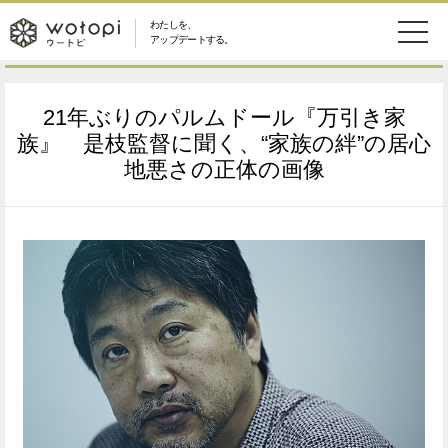
わたしを、
wotopi
アップデートする。
メ
恋愛・結婚
旅・グルメ
-
21年ぶりのパルムドール『万引き家
ニ
美容・コスメ
妊娠・出産
族』 是枝監督に聞く、“家族の絆”の居心
ウ
ュ
地悪さの正体の画像
健康
ワークスタイル
ー
ー
ライフスタイル
ファッション
ト
ソーシャル
SDGs
ピ
アイテム
検
索
ウートピとは？