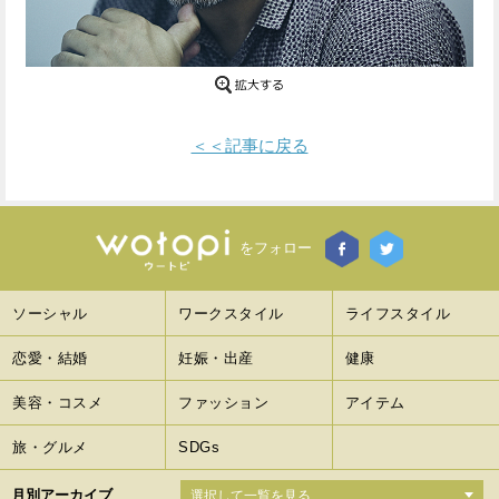
Facebook
Twitter
で
で
シ
シ
＜＜記事に戻る
ェ
ェ
ア
ア
す
す
をフォロー
る
る
ソーシャル
ワークスタイル
ライフスタイル
恋愛・結婚
妊娠・出産
健康
美容・コスメ
ファッション
アイテム
旅・グルメ
SDGs
月別アーカイブ